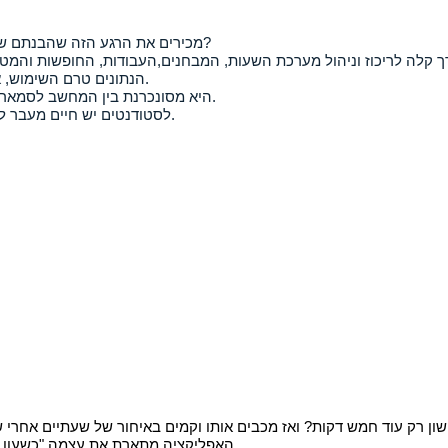
מכירים את הרגע הזה שהבנתם שעבר חודש מאז שהמרצה נתן עבודה לעוד חודש ועדיין לא כתבתם אותה?
קלה לריכוז וניהול מערכת השעות, המבחנים,העבודות, החופשות והמט
הנתונים טרם השימוש, אך מתאימה מאוד למי שמנהל לוח זמנים לימודי בנפרד ללו"ז הפרטי שלו.
היא מסונכרנת בין המחשב לסמארטפון ותתריע לכם לפני שתשכחו להגיש עבודה/ להתכונן למבחן.
לסטודנטים יש חיים מעבר ללימודים - ולא ניתן לסנכרן בין הלו"ז האישי לבין לו"ז הלימודים.
שון רק עוד חמש דקות? ואז מכבים אותו וקמים באיחור של שעתיים אחר
האפליקציה מתארת את עצמה "כשעון המעורר המעצבן בעולם" שיגרום גם לסטודנט הכי עייף להתעורר בבוקר.