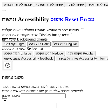
צה לאזור האישי
קפיצה לפוטר
קפיצה לאיזור המרכזי
קפיצה לאיזור התפריט
עב
En
Reset
איפוס
Accessibility
נגישות
Enable keyboard accessibilty
הפעלת נגישות מקלדת
Display image texts
הצגת טקסטים של תמונה
Background change
שינוי רקע
Regular
רקע רגיל
Dark
רקע כהה
Light
רקע בהיר
Resize text
שינוי גודל טקסט
Regular
טקסט רגיל
Reduce
הקטן טקסט
Enlarge
הגדל טקסט
Accessibility informa
מידע על נגישות
Accessibility feedback
משוב נגישות
משוב נגישות
טופס זה נועד להזנת משוב בנושא נגישות בלבד.
לתשומת ליבכם – לא יינתן מענה לפניות בנושאים אחרים.
מספר טלפון: