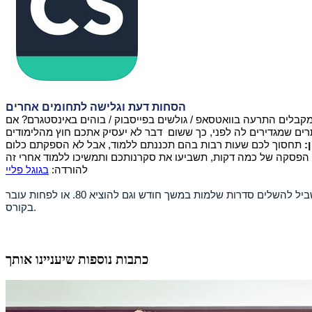
הסחות דעת וגלישה לתחומים אחרים
מקבלים התרעה בוואטסאפ / גולשים בפייסבוק / בוהים באינסטגרם? אם
:
להורדה:
בגוגל פליי
הכי חשוב שתעברו את תקופת המבחנים בשלום ואם יש איזו אפליקציה אחת או שתיים שתסייע לכם או תחסוך בזמנים – מה טוב! יותר זמן בשביל להשלים סדרות שלמות במשך חודש וגם להוציא 80. או לפחות עובר
בקורס.
כתבות נוספות שיעניינו אותך