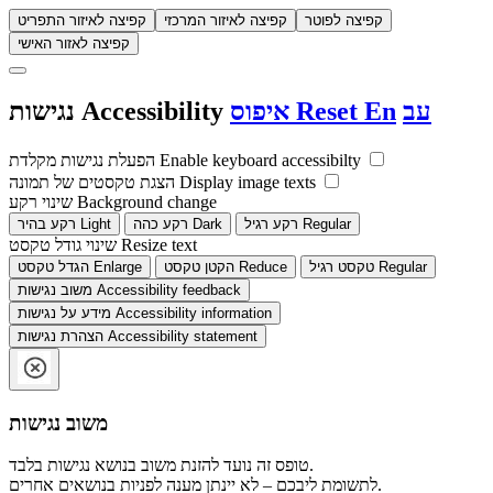
קפיצה לפוטר
קפיצה לאיזור המרכזי
קפיצה לאיזור התפריט
קפיצה לאזור האישי
עב
En
Reset
איפוס
Accessibility
נגישות
Enable keyboard accessibilty
הפעלת נגישות מקלדת
Display image texts
הצגת טקסטים של תמונה
Background change
שינוי רקע
Regular
רקע רגיל
Dark
רקע כהה
Light
רקע בהיר
Resize text
שינוי גודל טקסט
Regular
טקסט רגיל
Reduce
הקטן טקסט
Enlarge
הגדל טקסט
Accessibility feedback
משוב נגישות
Accessibility information
מידע על נגישות
Accessibility statement
הצהרת נגישות
משוב נגישות
טופס זה נועד להזנת משוב בנושא נגישות בלבד.
לתשומת ליבכם – לא יינתן מענה לפניות בנושאים אחרים.