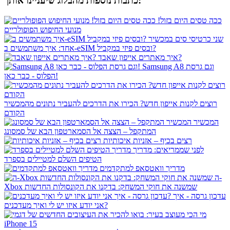
כתבות נוספות מהבלוג שיעניינו אותך:
ככה טסים היום בזול!
מנועי החיפוש הפופולריים
שני כרטיסי סים במכשיר
אחד: איך משתמשים ב-eSIM ובסים פיזי במקביל?
איך מאתרים אייפון שאבד?
Samsung A8 וגם גרסת
הפלוס - כבר כאן!
רוצים לקנות אייפון חדש? הכירו את הדרכים להעביר נתונים מהמכשיר
הקודם
המכשיר
המתקפל – הצצה אל הסמארטפון הבא של סמסונג
רצים בכיף – אזניות איכותיות
לפני שממריאים: מדריך
הטיפים השלם למטיילים בספרד
מדריך וואטסאפ למתקדמים
ה-
Xbox שמשנה את חוקי המשחק: בדקנו את הקונסולות החדשות
עדכון גרסה - איך
אני יודע איזו יש לי ואיך מעדכנים?