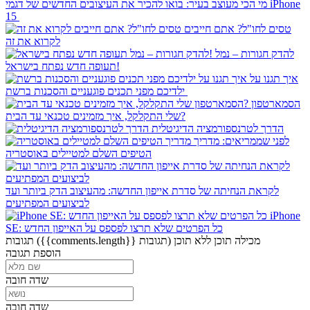
מי הכי מעוצב בעיר: בואו להכיר את העיצובים החדשים של דגמי iPhone
15
טסים לחו"ל? אתם חייבים
לקרוא את זה
להדק חגורות – נמל
תעופה חדש נפתח בישראל!
איך תגנו על
ילדיכם מפני תכנים פוגעניים והסכנות ברשת
הסמארטפון
שלי התקלקל, איך מזמינים טכנאי עד הבית?
הדרך לטרנספורמציה הדיגיטלית
לפני שממריאים: מדריך
הטיפים השלם למטיילים באוסטריה
לקראת הנחיתה של סדרת אייפון החדשה: מהעיצוב הדק ביותר ועד
לביצועים המפתיעים
iPhone
SE: כל הפרטים שלא תרצו לפספס על האייפון החדש
מכילה תוכן
ללא תוכן
({{comments.length}} תגובות)
תגובות
הוספת תגובה
שדה חובה
שדה חובה