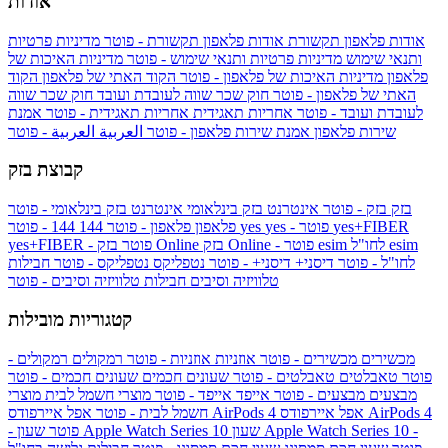
אודות
אודות פלאפון תקשורת
אודות פלאפון תקשורת - פוטר
מדיניות פרטיות
ותנאי שימוש
מדיניות פרטיות ותנאי שימוש - פוטר
מדיניות האיכות של
פלאפון
מדיניות האיכות של פלאפון - פוטר
הקוד האתי של פלאפון
הקוד
האתי של פלאפון - פוטר
חוק שכר שווה לעובדת ועובד
חוק שכר שווה
לעובדת ועובד - פוטר
אחריות תאגידית
אחריות תאגידית - פוטר
אמנת
שירות פלאפון
אמנת שירות פלאפון - פוטר
العربية
العربية - פוטר
קבוצת בזק
בזק
בזק - פוטר
אינטרנט בזק בינלאומי
אינטרנט בזק בינלאומי - פוטר
yes+FIBER
yes - פוטר
yes
144 - פוטר
פלאפון
פלאפון - פוטר
144
esim
esim לחו"ל
בזק Online - פוטר
בזק Online
yes+FIBER - פוטר
לחו"ל - פוטר
דיסני+
דיסני+ - פוטר
נטפליקס
נטפליקס - פוטר
חבילות
טלוויזיה וסיבים
חבילות טלוויזיה וסיבים - פוטר
קטגוריות מובילות
מכשירים
מכשירים - פוטר
אוזניות
אוזניות - פוטר
רמקולים
רמקולים -
פוטר
טאבלטים
טאבלטים - פוטר
שעונים חכמים
שעונים חכמים - פוטר
מבצעים
מבצעים - פוטר
אייפד
אייפד - פוטר
מוצרי חשמל לבית
מוצרי
אפל איירפודס AirPods 4
אפל איירפודס AirPods 4
חשמל לבית - פוטר
שעון Apple Watch Series 10 -
שעון Apple Watch Series 10
- פוטר