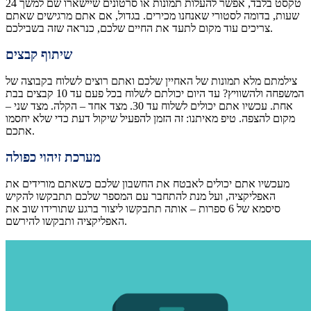
טקסט בלבד, אפשר להעלות תמונות או סרטונים שיישארו שם למשך 24
שעות, בדומה לסטורי שאנחנו מכירים. בגדול, אם אתם מרגישים שאתם
צריכים עוד מקום לתעד את החיים שלכם, כנראה שזה בשבילכם.
שיתוף קבצים
צילמתם מלא תמונות של האחיין שלכם ואתם רוצים לשלוח בקבוצה של
המשפחה ולהשוויץ? עד היום יכולתם לשלוח בכל פעם עד 10 קבצים בבת
אחת. עכשיו אתם יכולים לשלוח עד 30. מצד אחד – הקלה. מצד שני –
מקום להצפה. טיפ מאיתנו: זה הזמן להפעיל שיקול דעת כדי שלא יחסמו
אתכם.
מערכת זיהוי כפולה
מעכשיו אתם יכולים לאבטח את החשבון שלכם כשאתם מורידים את
האפליקציה, ועל מנת להתחבר עם המספר שלכם תתבקשו להקיש
סיסמא של 6 ספרות – אותה תתבקשו ליצור ברגע שתורידו שוב את
האפליקציה ותבקשו להירשם.