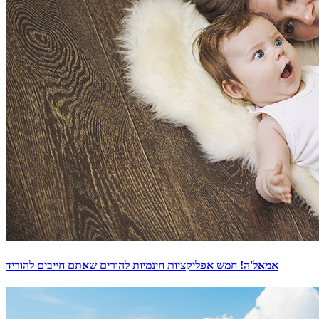
אמאל'ה! חמש אפליקציות חינמיות להורים שאתם חייבים להוריד