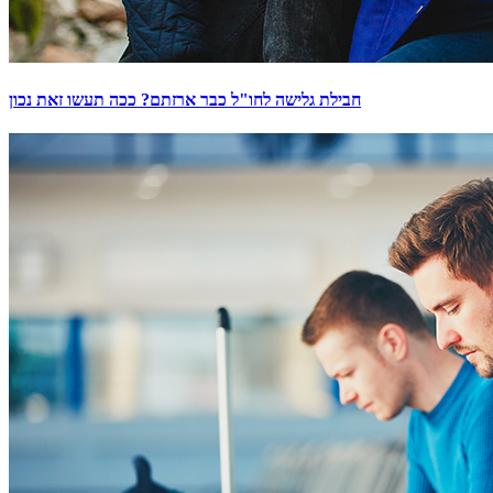
חבילת גלישה לחו"ל כבר ארזתם? ככה תעשו זאת נכון