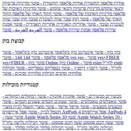
אודות פלאפון תקשורת
אודות פלאפון תקשורת - פוטר
מדיניות פרטיות
ותנאי שימוש
מדיניות פרטיות ותנאי שימוש - פוטר
מדיניות האיכות של
פלאפון
מדיניות האיכות של פלאפון - פוטר
הקוד האתי של פלאפון
הקוד
האתי של פלאפון - פוטר
חוק שכר שווה לעובדת ועובד
חוק שכר שווה
לעובדת ועובד - פוטר
אחריות תאגידית
אחריות תאגידית - פוטר
אמנת
שירות פלאפון
אמנת שירות פלאפון - פוטר
العربية
العربية - פוטר
קבוצת בזק
בזק
בזק - פוטר
אינטרנט בזק בינלאומי
אינטרנט בזק בינלאומי - פוטר
yes+FIBER
yes - פוטר
yes
144 - פוטר
פלאפון
פלאפון - פוטר
144
esim
esim לחו"ל
בזק Online - פוטר
בזק Online
yes+FIBER - פוטר
לחו"ל - פוטר
דיסני+
דיסני+ - פוטר
נטפליקס
נטפליקס - פוטר
חבילות
טלוויזיה וסיבים
חבילות טלוויזיה וסיבים - פוטר
קטגוריות מובילות
מכשירים
מכשירים - פוטר
אוזניות
אוזניות - פוטר
רמקולים
רמקולים -
פוטר
טאבלטים
טאבלטים - פוטר
שעונים חכמים
שעונים חכמים - פוטר
מבצעים
מבצעים - פוטר
אייפד
אייפד - פוטר
מוצרי חשמל לבית
מוצרי
אפל איירפודס AirPods 4
אפל איירפודס AirPods 4
חשמל לבית - פוטר
שעון Apple Watch Series 10 -
שעון Apple Watch Series 10
- פוטר
פוטר
שעון חכם סמסונג
שעון חכם סמסונג - פוטר
חבילות גלישה בחו"ל
חבילות גלישה בחו"ל - פוטר
חבילות סלולר
חבילות סלולר - פוטר