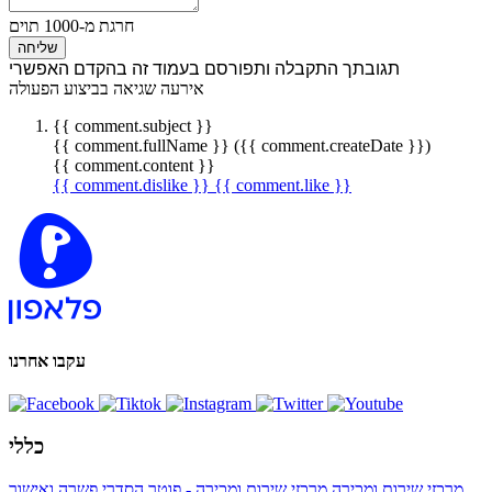
חרגת מ-1000 תוים
שליחה
תגובתך התקבלה ותפורסם בעמוד זה בהקדם האפשרי
אירעה שגיאה בביצוע הפעולה
{{ comment.subject }}
{{ comment.fullName }} ({{ comment.createDate }})
{{ comment.content }}
{{ comment.dislike }}
{{ comment.like }}
עקבו אחרנו
כללי
מרכזי שירות ומכירה
מרכזי שירות ומכירה - פוטר
הסדרי פשרה ואישור