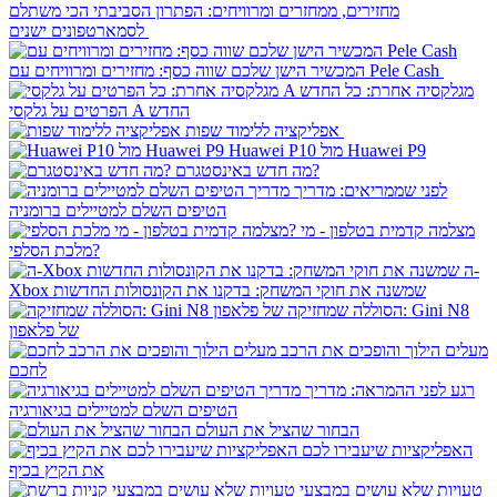
מחזירים, ממחזרים ומרוויחים: הפתרון הסביבתי הכי משתלם
לסמארטפונים ישנים
המכשיר הישן שלכם שווה כסף: מחזירים ומרוויחים עם Pele Cash
מגלקסיה אחרת: כל
הפרטים על גלקסי A החדש
אפליקציה ללימוד שפות
Huawei P10 מול Huawei P9
מה חדש באינסטגרם?
לפני שממריאים: מדריך
הטיפים השלם למטיילים ברומניה
מצלמה קדמית בטלפון - מי
מלכת הסלפי?
ה-
Xbox שמשנה את חוקי המשחק: בדקנו את הקונסולות החדשות
הסוללה שמחזיקה: Gini N8
של פלאפון
מעלים הילוך והופכים את הרכב
לחכם
רגע לפני ההמראה: מדריך
הטיפים השלם למטיילים בגיאורגיה
הבחור שהציל את העולם
האפליקציות שיעבירו לכם
את הקיץ בכיף
טעויות שלא עושים במבצעי