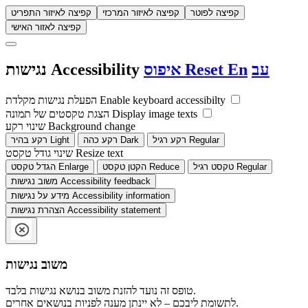
קפיצה לפוטר
קפיצה לאיזור המרכזי
קפיצה לאיזור התפריט
קפיצה לאזור האישי
עב
En
Reset
איפוס
Accessibility
נגישות
Enable keyboard accessibilty
הפעלת נגישות מקלדת
Display image texts
הצגת טקסטים של תמונה
Background change
שינוי רקע
Regular
רקע רגיל
Dark
רקע כהה
Light
רקע בהיר
Resize text
שינוי גודל טקסט
Regular
טקסט רגיל
Reduce
הקטן טקסט
Enlarge
הגדל טקסט
Accessibility feedback
משוב נגישות
Accessibility information
מידע על נגישות
Accessibility statement
הצהרת נגישות
משוב נגישות
טופס זה נועד להזנת משוב בנושא נגישות בלבד.
לתשומת ליבכם – לא יינתן מענה לפניות בנושאים אחרים.