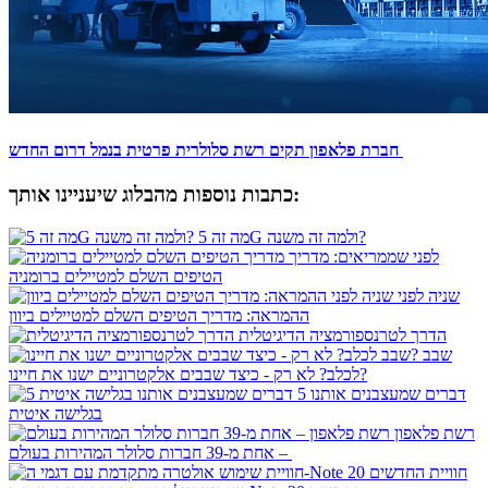
חברת פלאפון תקים רשת סלולרית פרטית בנמל דרום החדש
כתבות נוספות מהבלוג שיעניינו אותך:
מה זה 5G ולמה זה משנה?
לפני שממריאים: מדריך
הטיפים השלם למטיילים ברומניה
שניה לפני
ההמראה: מדריך הטיפים השלם למטיילים ביוון
הדרך לטרנספורמציה הדיגיטלית
שבב
לכלב? לא רק - כיצד שבבים אלקטרוניים ישנו את חיינו?
5 דברים שמעצבנים אותנו
בגלישה איטית
רשת פלאפון
– אחת מ-39 חברות סלולר המהירות בעולם
חוויית