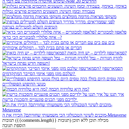
שימוש אולטרה מתקדמת עם דגמי ה-Note 20 החדשים
באימון,
בעבודה ובזמן השינה: השעונים החכמים פורצים גבולות
משקפי מציאות מדומה מומלצים
לפני שממריאים: מדריך
הטיפים השלם למטיילים בצרפת
פלאפון למבוגרים
– איזה סלולרי למבוגרים הכי כדאי?
בים עם
חברים או סתם בבית לבד – רמקולים איכותיים
סמארטפון לילדים – יש חיה כזאת?
להדק חגורות – נמל
תעופה חדש נפתח בישראל!
הסמארטפון
שלכם מוגן מפני איומי הסייבר המתקדמים?
ככה טסים היום בזול!
מנועי החיפוש הפופולריים
מה היא טלוויזיה חכמה?
איך תגנו על
ילדיכם מפני תכנים פוגעניים והסכנות ברשת
מוכנים לשינוי הטכנולוגי הכי משמעותי שחוויתם? הכירו את ה-Metaverse
מכילה תוכן
ללא תוכן
({{comments.length}} תגובות)
תגובות
הוספת תגובה