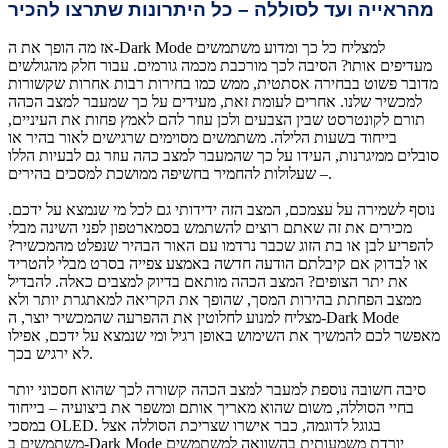
מהראייה ועד לסוללה – כל היתרונות שתרצו להכיר
אז מה הופך את ה-Dark Mode למצליח כל כך ומדוע משתמשים
מעדיפים אותו? הסיבה לכך מורכבת מכמה גורמים. עבור חלק מהגולשים
מדובר פשוט בבחירה אסתטית, ממש כמו בחירות רבות אחרות שקשורות
למכשיר שלנו. אחרים לעומת זאת, מעידים על כך שמעבר למצב הכהה
תורם לקונטרסט שבין הצבעים ולכן עוזר להם לאמץ פחות את העיניים,
בייחוד בשעות הלילה. משתמשים מסוימים שרגישים לאור בהיר או
סובלים ממיגרנות, העידו על כך שהמעבר למצב כהה עוזר גם לבעיות הללו
– שעלולות להחמיר בחשיפה ממושכת למסכים בהירים.
נוסף לשמירה על עצמכם, המצב הזה ידידותי גם לכל מי שנמצא על ידכם.
מכירים את זה שאתם רוצים להשתמש בסמארטפון לפני השינה מבלי
להפריע לבן או בת הזוג שכבר נרדמו עם האור הבהיר שנפלט מהמכשיר?
או לבדוק אם קיבלתם הודעה חדשה באמצע צפייה בסרט מבלי להטריד
את יתר הצופים? המצב הכהה מותאם בדיוק למצבים כאלה. להבדיל
ממצב הפחתת בהירות המסך, שהופך את הקריאה למאתגרת יותר ולא
מצליח למנוע לחלוטין את ההפרעה שהמכשיר יוצר, ה-Dark Mode
מאפשר לכם להמשיך את השימוש באופן רגיל ומי שנמצא על ידכם, אפילו
לא ירגיש בכך.
סיבה חשובה נוספת למעבר למצב הכהה קשורה לכך שהוא חסכוני יותר
בחיי הסוללה, משום שהוא מאריך אותם ומשפר את ביצועיה – בייחוד
במסכי OLED. בגוגל לדוגמה, כבר אישרו שצריכת הסוללה אצל
משתמשים ב-Dark Mode יורדת משמעותית בהשוואה למשתמשים