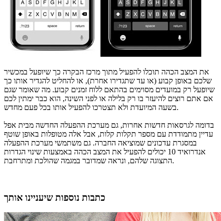
את המצב הכהה תוכלו להפעיל מתוך מרכז הבקרה כך שיופעל במכשיר
שלכם באופן קבוע (או עד שתגדירו אחרת), או להחליט להגדיר אותו כך
שיופעל רק במועדים מסוימים בהתאם ללוח זמנים קבוע. מה שאומר שגם
אם אתם רוצים להיעזר בו רק בלילה או לפני השינה, הוא כבר ימתין לכם
בשעה המיועדת ולא תצטרכו להפעיל אותו בכל פעם מחדש.
בדומה לגרסאות חדשות אחרות, גם מערכת ההפעלה החדשה מבית אפל
עדיין מתמודדת עם מספר תקלות קלות, אבל אלה מטופלות באופן שוטף
במסגרת עדכונים שמוציאה החברה. גם משתמשי מערכת ההפעלה
אנדרואיד 10 יכולים להפעיל את המצב הכהה באמצעות שינוי הגדרות
התצוגה שלהם, ונראה שמדובר במגמה שהולכת ומתרחבת.
כתבות נוספות שיעניינו אותך