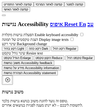
קפיצה לפוטר
קפיצה לאיזור המרכזי
קפיצה לאיזור התפריט
קפיצה לאזור האישי
עב
En
Reset
איפוס
Accessibility
נגישות
Enable keyboard accessibilty
הפעלת נגישות מקלדת
Display image texts
הצגת טקסטים של תמונה
Background change
שינוי רקע
Regular
רקע רגיל
Dark
רקע כהה
Light
רקע בהיר
Resize text
שינוי גודל טקסט
Regular
טקסט רגיל
Reduce
הקטן טקסט
Enlarge
הגדל טקסט
Accessibility feedback
משוב נגישות
Accessibility information
מידע על נגישות
Accessibility statement
הצהרת נגישות
משוב נגישות
טופס זה נועד להזנת משוב בנושא נגישות בלבד.
לתשומת ליבכם – לא יינתן מענה לפניות בנושאים אחרים.