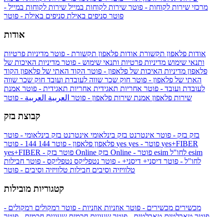
מרכזי שירות לקוחות - פוטר
שירות לקוחות במייל
שירות לקוחות במייל -
פוטר
סניפים באילת
סניפים באילת - פוטר
אודות
אודות פלאפון תקשורת
אודות פלאפון תקשורת - פוטר
מדיניות פרטיות
ותנאי שימוש
מדיניות פרטיות ותנאי שימוש - פוטר
מדיניות האיכות של
פלאפון
מדיניות האיכות של פלאפון - פוטר
הקוד האתי של פלאפון
הקוד
האתי של פלאפון - פוטר
חוק שכר שווה לעובדת ועובד
חוק שכר שווה
לעובדת ועובד - פוטר
אחריות תאגידית
אחריות תאגידית - פוטר
אמנת
שירות פלאפון
אמנת שירות פלאפון - פוטר
العربية
العربية - פוטר
קבוצת בזק
בזק
בזק - פוטר
אינטרנט בזק בינלאומי
אינטרנט בזק בינלאומי - פוטר
yes+FIBER
yes - פוטר
yes
144 - פוטר
פלאפון
פלאפון - פוטר
144
esim
esim לחו"ל
בזק Online - פוטר
בזק Online
yes+FIBER - פוטר
לחו"ל - פוטר
דיסני+
דיסני+ - פוטר
נטפליקס
נטפליקס - פוטר
חבילות
טלוויזיה וסיבים
חבילות טלוויזיה וסיבים - פוטר
קטגוריות מובילות
מכשירים
מכשירים - פוטר
אוזניות
אוזניות - פוטר
רמקולים
רמקולים -
פוטר
טאבלטים
טאבלטים - פוטר
שעונים חכמים
שעונים חכמים - פוטר