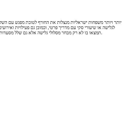
יותר ויותר משפחות ישראליות מנצלות את החורף לטובת מפגש עם השלג,
לגלישה או שיעורי סקי עם מדריך פרטי, וכמובן גם פעילויות ואירוע
תמצאו בו לא רק מבחר מסלולי גלישה אלא גם שלל מסעדות, חנויות ומקומות שכיף לבקר בהם ברגל. מה שאומר שגם אם הילדים יעדיפו לוותר על הגלישה אחרי שיעור או שניים, יחכו להם מגוון אטרקציות אחרות.