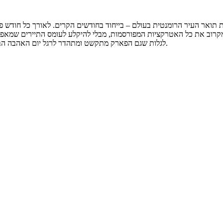
 תואר העיר הרומנטית בעולם – בייחוד בחודשים הקרים. לאורך כל חודש פ
 מקרוב את כל האטרקציות המפורסמות, מבלי להיקלע לעומס התיירים שמאפיי
לגלות שגם הפארק מתקשט ומתהדר לרגל יום האהבה הבינלאומי. תוכלו למצוא מידע נוסף לגבי אירועים מיוחדים באתר הרשמי שלו.