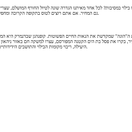
 בילוי במסיבות? לכל אחד מאיתנו הגדרה שונה לטיול החורף המושלם, שצריכה
גם המחיר. אם אתם רוצים לטוס בתקופה הקרובה ומחפשים רעיונות ליעד הבא, סימנו עבורכם כמה יעדים שיענו על הציפיות שלכם.
ת ה"הוגה" שמקדשת את הנאות החיים הפשוטות. קופנהגן שבדנמרק היא המק
ר, בקרו את פסל בת הים הקטנה המפורסם, עצרו למשקה חם באזור ניהאון הצ
היעילה, ריבוי מקומות הבילוי והתושבים הידידותיים, הופכים את קופנהגן ליעד המושלם למי שרוצה לטוס לבד בתקופת החורף.