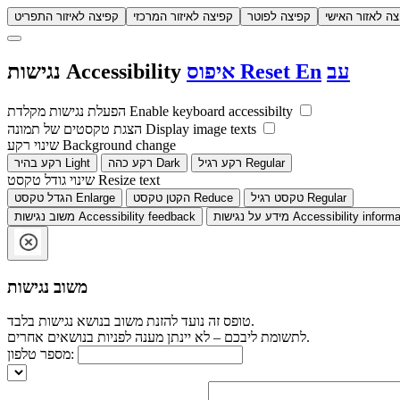
צה לאזור האישי
קפיצה לפוטר
קפיצה לאיזור המרכזי
קפיצה לאיזור התפריט
עב
En
Reset
איפוס
Accessibility
נגישות
Enable keyboard accessibilty
הפעלת נגישות מקלדת
Display image texts
הצגת טקסטים של תמונה
Background change
שינוי רקע
Regular
רקע רגיל
Dark
רקע כהה
Light
רקע בהיר
Resize text
שינוי גודל טקסט
Regular
טקסט רגיל
Reduce
הקטן טקסט
Enlarge
הגדל טקסט
Accessibility informa
מידע על נגישות
Accessibility feedback
משוב נגישות
משוב נגישות
טופס זה נועד להזנת משוב בנושא נגישות בלבד.
לתשומת ליבכם – לא יינתן מענה לפניות בנושאים אחרים.
מספר טלפון: