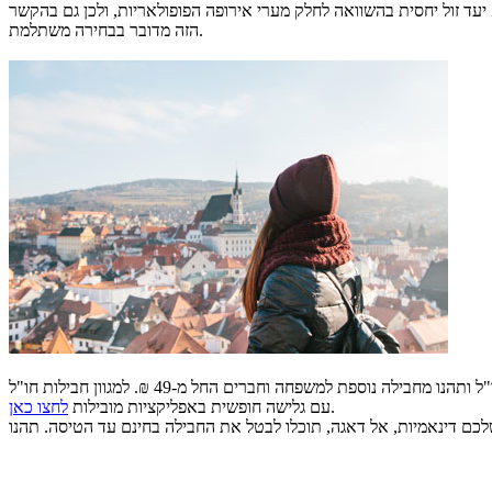
 יעד זול יחסית בהשוואה לחלק מערי אירופה הפופולאריות, ולכן גם בהקשר
הזה מדובר בבחירה משתלמת.
אחרי שסימנתם לעצמכם את היעד הבא, איך תוודאו שתוכלו להתכתב עם מי שבבית, להעלות תמונות ולנווט ממקום למקום? צטרפו לחבילת פלאפון חו"ל ותהנו מחבילה נוספת למשפחה וחברים החל מ-49 ₪. למגוון חבילות חו"ל
.
עם גלישה חופשית באפליקציות מובילות
לחצו כאן