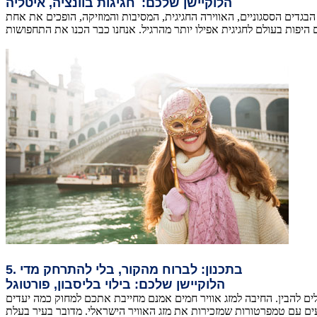
הלוקיישן שלכם:
חגיגות בוונציה, איטליה
גדים הססגוניים, האווירה החגיגית, המסיבות והמוזיקה, הופכים את אחת
5. בתכנון: לברוח מהקור, בלי להתרחק מדי
הלוקיישן שלכם: בילוי בליסבון, פורטוגל
ים להבין. החיבה למזג אוויר חמים אמנם מחייבת אתכם למחוק כמה יעדים
נעים עם טמפרטורות שמזכירות את מזג האוויר הישראלי. מדובר בעיר בעלת