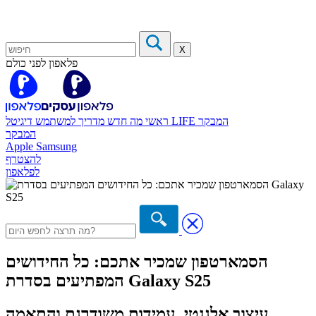
X
פלאפון לפני כולם
המבקר
דיגיטל LIFE
ראשי
מה חדש
מדריך למשתמש
המבקר
Apple
Samsung
להצטרף
לפלאפון
הסמארטפון שמכיר אתכם: כל החידושים
המפתיעים בסדרת Galaxy S25
עיצוב אלגנטי, עמידות משודרגת והתאמה