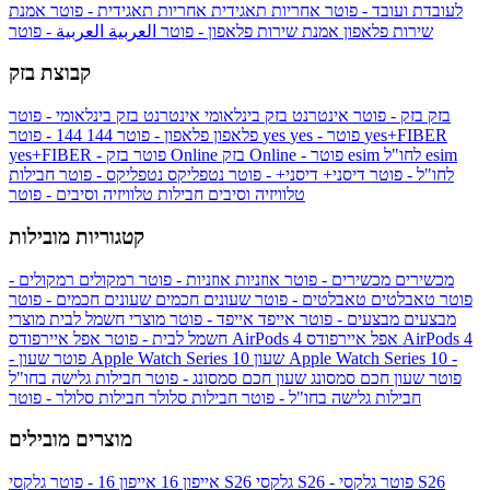
לעובדת ועובד - פוטר
אחריות תאגידית
אחריות תאגידית - פוטר
אמנת
שירות פלאפון
אמנת שירות פלאפון - פוטר
العربية
العربية - פוטר
קבוצת בזק
בזק
בזק - פוטר
אינטרנט בזק בינלאומי
אינטרנט בזק בינלאומי - פוטר
yes+FIBER
yes - פוטר
yes
144 - פוטר
פלאפון
פלאפון - פוטר
144
esim
esim לחו"ל
בזק Online - פוטר
בזק Online
yes+FIBER - פוטר
לחו"ל - פוטר
דיסני+
דיסני+ - פוטר
נטפליקס
נטפליקס - פוטר
חבילות
טלוויזיה וסיבים
חבילות טלוויזיה וסיבים - פוטר
קטגוריות מובילות
מכשירים
מכשירים - פוטר
אוזניות
אוזניות - פוטר
רמקולים
רמקולים -
פוטר
טאבלטים
טאבלטים - פוטר
שעונים חכמים
שעונים חכמים - פוטר
מבצעים
מבצעים - פוטר
אייפד
אייפד - פוטר
מוצרי חשמל לבית
מוצרי
אפל איירפודס AirPods 4
אפל איירפודס AirPods 4
חשמל לבית - פוטר
שעון Apple Watch Series 10 -
שעון Apple Watch Series 10
- פוטר
פוטר
שעון חכם סמסונג
שעון חכם סמסונג - פוטר
חבילות גלישה בחו"ל
חבילות גלישה בחו"ל - פוטר
חבילות סלולר
חבילות סלולר - פוטר
מוצרים מובילים
גלקסי S26 - פוטר
גלקסי S26
גלקסי S26
אייפון 16
אייפון 16 - פוטר