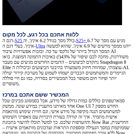
ללוות אתכם בכל רגע, לכל מקום
מגיע עם מסך של 6.7
S25+
כולל מסך בגודל 6.2 אינץ', וה-
S25
דגם ה-
ייהנו ממסך מרשים של 6.9 אינץ', שהוא למעשה
Ultra
אינץ'. בעלי דגם ה-
המסך הגדול ביותר של גלקסי עד כה. ובזכות אפשרויות עיבוד AI
משודרגות, מחכה לכם שיפור של 43%(!) באיכות התמונה המוצגת. בואו
נתקדם לביצועים – הדגמים החדשים מגיעים עם מעבד Snapdragon 8
Elite עוצמתי, שמהווה חיזוק משמעותי בהיבטי הביצועים וביכולות ה-AI.
הגיימרים והמשתמשים הכבדים ישמחו לשמוע על מערכת קירור יעילה
יותר ופיזור חום משופר בכל המכשירים בסדרה, כמו גם חיי סוללה
משופרים.
המכשיר ששם אתכם במרכז
סמארטפונים כוללים כמות גדולה של מידע, אבל בסמסונג מבינים שכל
אחד מאיתנו מתעניין במידע שונה. ממשק One UI 7 החדש מספק
למשתמשים הגנה מקיפה על מידע אישי, וגם חווית שימוש מותאמת
אישית מתמיד. איך זה קורה? בעזרת היכרות עם מאפייני השימוש
וההעדפות שלכם. כך למשל תוכלו להיעזר בתכונת Now Bar החדשנית,
שממוקמת במסך הנעילה ומספקת התראות ועדכונים מותאמים אישית –
ללא צורך בפתיחת המכשיר. ההרחבה של התכונה הזו, שנקראת Now