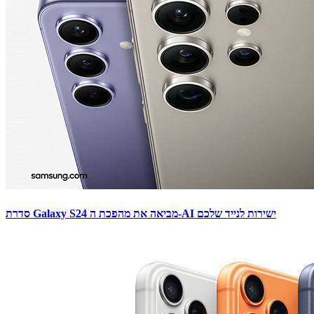
סדרת Galaxy S24 מביאה את מהפכת ה-AI ישירות לנייד שלכם