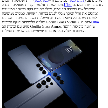
) מגיעים עם
S25 Ultra
+ וכמובן גם ה-
S25
,
S25
היות ושלושת הדגמים (
החדש צר יותר מהדגם
Ultra
מסך שטוח ואלגנטי וקצוות מעוגלים. דגם ה-
המקביל שלו בסדרה הקודמת, וכולל מסגרת דקה במיוחד המיועדת
למקסם את גודל המסך מבלי לפגוע בנוחות האחיזה. סמסונג ממשיכה
לשים דגש גם על נושא העמידות, ומשלבת בשני הדגמים הראשונים
Ultra
שלדת אלומיניום חזקה וזכוכית Gorilla Glass Victus 2. דגם ה-
מגיע עם זכוכית וגב Gorilla Glass Armor, שידועה ביכולות ההגנה
המיוחדות שלה בפני אתגרים יומיומיים כמו שריטות ונפילות.