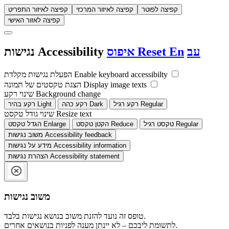
קפיצה לפוטר
קפיצה לאיזור המרכזי
קפיצה לאיזור התפריט
קפיצה לאזור האישי
עב
En
Reset
איפוס
Accessibility
נגישות
Enable keyboard accessibilty
הפעלת נגישות מקלדת
Display image texts
הצגת טקסטים של תמונה
Background change
שינוי רקע
Regular
רקע רגיל
Dark
רקע כהה
Light
רקע בהיר
Resize text
שינוי גודל טקסט
Regular
טקסט רגיל
Reduce
הקטן טקסט
Enlarge
הגדל טקסט
Accessibility feedback
משוב נגישות
Accessibility information
מידע על נגישות
Accessibility statement
הצהרת נגישות
משוב נגישות
טופס זה נועד להזנת משוב בנושא נגישות בלבד.
לתשומת ליבכם – לא יינתן מענה לפניות בנושאים אחרים.