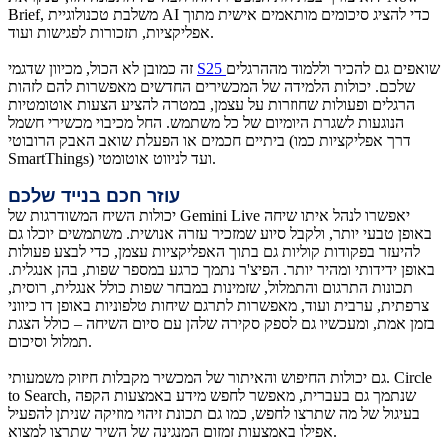
Brief, משלבת טכנולוגיית AI כדי להציג סיכומים מותאמים אישית מתוך
אפליקציות, תזכורות לפגישות ועוד.
שואפים גם להכיר וללמוד מההרגלים
S25
זה כמובן לא הכול, מכיוון שדגמי
שלכם. יכולות הלמידה של המכשירים החדשים מאפשרות להם לזהות
הרגלים ופעולות שחוזרות על עצמן, במטרה להציע הצעות אוטומטיות
הנוגעות לשגרת היומיום של כל משתמש. החל מכיבוי מכשירי חשמל
ביתיים חכמים או הפעלת שואב האבק הרובוטי (דרך אפליקציות כמו
SmartThings) ועד לניווט אוטומטי.
עוזר חכם בנייד שלכם
יכולות השיח המשודרגות של Gemini Live יאפשרו לנהל איתו שיחה
באופן טבעי יותר, ולקבל סיוע שמזכיר עזרה אנושית. משתמשים יוכלו גם
להיעזר בפקודות קוליות גם בתוך האפליקציות עצמן, כדי לבצע פעולות
באופן ידידותי ומהיר יותר. הפיצ'ר נתמך כרגע במספר שפות, בהן אנגלית.
תכונות התרגום והתמלול, שזמינות במבחר שפות כולל אנגלית, רוסית,
צרפתית, ערבית ועוד, מאפשרות לתרגם שיחות טלפוניות באופן דו כיווני
בזמן אמת, ומעכשיו גם לספק סקירה שלהן עם סיום השיחה – כולל הצגת
תמלול וסיכום.
גם יכולות החיפוש והאיתור של המכשיר מקבלות חיזוק משמעותי. Circle
to Search, שנתמך גם בעברית, מאפשר לחפש מידע באמצעות הקפה
בעיגול של מה שתרצו לחפש, כמו גם תכונת זיהוי מוזיקה שניתן להפעיל
אפילו באמצעות זמזום המנגינה של השיר שתרצו למצוא.