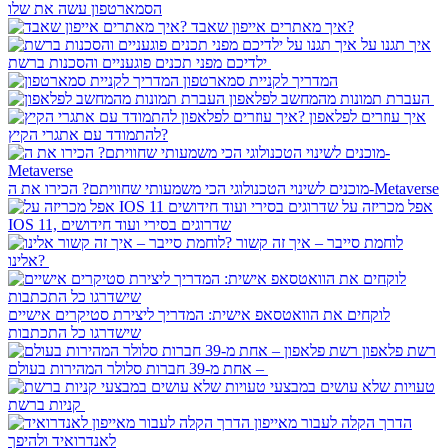
הסמארטפון עשה את שלו
איך מאתרים אייפון שאבד?
איך תגנו על
ילדיכם מפני תכנים פוגעניים והסכנות ברשת
המדריך לקניית סמארטפון
העברת תמונות מהמחשב לפלאפון
איך עוזרים לפלאפון
להתמודד עם אתגרי הקיץ?
מוכנים לשינוי הטכנולוגי הכי משמעותי שחוויתם? הכירו את ה-Metaverse
אפל מכריזה על
IOS 11, שדרוגים בסירי ועוד חידושים
לוחמת סייבר – איך זה קשור
אלינו?
לוקחים את הוואטסאפ אישית: המדריך ליצירת סטיקרים אישיים
שישדרגו כל התכתבות
רשת פלאפון
– אחת מ-39 חברות סלולר המהירות בעולם
טעויות שלא עושים במבצעי
קניות ברשת
הדרך הקלה לעבור מאייפון
לאנדרואיד ולהיפך