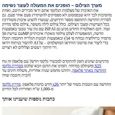
מערך הצילום – הופכים את המעולה לעוצר נשימה
את האיכות של מצלמות הגלקסי אתם ודאי מכירים היטב, ואחת
מהסיבות לכך היא שבסמסונג לא מפסיקים להשתדרג פעם אחר פעם. גם
לסדרה החדשה התווספו מספר חידושים, שנועדו להציע איכות משודרגת
בכל העדשות ומצבי הצילום. כולל צילום לילה משופר, צילום סלפי מדויק
עם גוון עור טבעי באמצעות ISP AI ועוד. דגם האולטרה החדש מגיע גם
עם עדשת 50MP חדשה, המאפשרת לצלם צילומי מאקרו איכותיים
מתמיד ברזולוציה גבוהה פי 4(!) ובאמצעות תכונות הגלריה החכמה תוכלו
להיעזר בניתוח וידאו AI כדי ליצור את סרטוני הווידאו המושלמים – על
ידי חיתוך רעשים וצלילים לא רצויים.
מרגישים שהגיע הזמן להתקדם למכשיר גלקסי חדש? עם פלאפון זה נוח
ומשתלם במיוחד. הזמינו את הדגם הבא שלכם
מסדרת גלקסי S25
החדשה באתר פלאפון
, ותיהנו מחמש שנות אחריות, משלוח חינים עד
הבית והטבה שווה!
החדשה עם הטבות בשווי של יותר
סדרת גלקסי s26
חדש בחנות פלאפון:
מ-1,000 ש"ח ואחריות לכל החיים
כתבות נוספות שיעניינו אותך