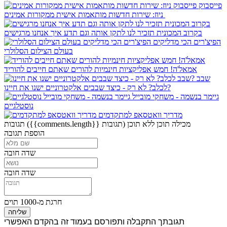
פייסבוק
ניוז: שירות חדשות מותאמות אישית ממקורות אמינים
בקרוב המכונית תזכיר לנו לתקן אותה וגם תדע איך אנחנו מרגישים
הפיצ'רים הכי מדליקים
בעולם הצילום הסלולרי
אמאל'ה! חמש אפליקציות חינמיות להורים שאתם חייבים להוריד
שבב
לכלב? לא רק - כיצד שבבים אלקטרוניים ישנו את חיינו?
גיימר בנשמה - משחקי מובייל
נוסטלגיים
מדריך וואטסאפ למתקדמים
מכילה תוכן
ללא תוכן
({{comments.length}} תגובות)
תגובות
הוספת תגובה
שדה חובה
שדה חובה
חרגת מ-1000 תוים
שליחה
תגובתך התקבלה ותפורסם בעמוד זה בהקדם האפשרי