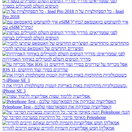
לפני שממריאים: מדריך
הטיפים השלם למטיילים בספרד
כל הספקולציות על ה - Ipad
Pro 2018
איך להשתמש בוואטסאפ
עם eSIM בחו"ל?
לפני שממריאים: מדריך
הטיפים השלם למטיילים בצרפת
מתחדשים:
הפיצ'רים החדשים של וואטסאפ שתרצו להכיר
לפני שממריאים:
מדריך הטיפים השלם למטיילים באיחוד האמירויות
אפל מכריזה על
IOS 11, שדרוגים בסירי ועוד חידושים
כשטכנולוגיות מתקדמות באות באריזות קטנות ומשתלמות: הכירו את ה-
iPhone SE 3
אפליקציה ללימוד שפות
Pelephone Test - האפליקציה שבודקת את הסמארטפון שלכם
הגנה
מאיומי סייבר: כל היתרונות במערכת הסייבר של Pelephone
אמאל'ה! חמש אפליקציות חינמיות להורים שאתם חייבים להוריד