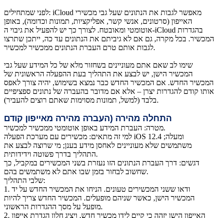
לפני שמתחילים: iCloud מאפשר לגבות את הנתונים שעל גבי מכשירי
האייפון (סרטונים, אנשי קשר, אפליקציות, תמונות וכדומה), באופן
אוטומטי ומאובטח. לצורך כך יש להפעיל את גיבוי ה-iCloud בהגדרות
המכשיר. בכל מקרה, גם אם לא גיביתם את הנתונים עד כה, ייתכן שתרצו
לגבות אותם טרם העברת הנתונים ממכשיר למכשיר.
שימו לב שאם אתם מעוניינים בשחזור מלא של כל המידע שעל גבי
המכשיר הישן, יש לבצע את התהליך בעת ההפעלה הראשונית של
המכשיר החדש. אם המכשיר החדש כבר נמצא בשימוש, יהיה צורך לאפס
אותו קודם להגדרות יצרן – אלא אם מדובר בהעברה של נתונים ספציפיים
בלבד (למשל, תמונות מסוימות שאתם רוצים להעביר).
התחלה מהירה (העברה מהירה מאייפון קודם
מטרה: העברת המידע באופן אוטומטי ממכשיר למכשיר.
למי זה מתאים: מכשירים עם מערכת הפעלה iOS 12.4 ומעלה;
משתמשים שלא מעוניינים לאחסן מידע בענן; מי שרוצה לבצע את
התהליך בדרך פשוטה וידידותית.
דגשים: דרך העברת הנתונים הזו נעזרת בשני המכשירים במקביל, כך
שחשוב לבחור בזמן שבו אתם לא משתמשים בהם.
שלבי התהליך:
ודאו ששני המכשירים טעונים. הניחו את המכשיר החדש על יד
1.
המכשיר הישן, כאשר שניהם מופעלים. המכשיר החדש צריך להיות
מופעל על מסך ההגדרות הראשוני.
האייפון הישן יזהה כי קיים לידו מכשיר חדש, ויציג חלון הגדרת אייפון
2.