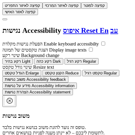
קפיצה לפוטר
קפיצה לאיזור המרכזי
קפיצה לאיזור התפריט
קפיצה לאזור האישי
עב
En
Reset
איפוס
Accessibility
נגישות
Enable keyboard accessibilty
הפעלת נגישות מקלדת
Display image texts
הצגת טקסטים של תמונה
Background change
שינוי רקע
Regular
רקע רגיל
Dark
רקע כהה
Light
רקע בהיר
Resize text
שינוי גודל טקסט
Regular
טקסט רגיל
Reduce
הקטן טקסט
Enlarge
הגדל טקסט
Accessibility feedback
משוב נגישות
Accessibility information
מידע על נגישות
Accessibility statement
הצהרת נגישות
משוב נגישות
טופס זה נועד להזנת משוב בנושא נגישות בלבד.
לתשומת ליבכם – לא יינתן מענה לפניות בנושאים אחרים.