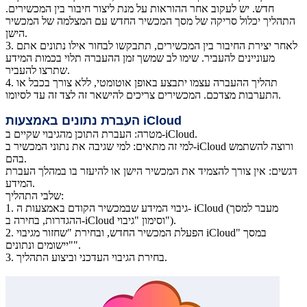
חדש. יש לעקוב אחר ההוראות על מנת ליצור חיבור בין המכשירים.
התהליך יכלול סריקה של מסך המכשיר החדש עם המצלמה של המכשיר
הישן.
לאחר יצירת החיבור בין המכשירים, תתבקשו לבחור אילו נתונים אתם
3.
מעוניינים להעביר. שימו לב שמשך זמן ההעברה תלוי בכמות המידע
שתרצו להעביר.
תהליך ההעברה עצמו יתבצע באופן אוטומטי, ללא צורך בכבל או
4.
התערבות מצדכם. המכשירים צריכים להישאר זה לצד זה עד לסיומו.
iCloud
העברת נתונים באמצעות
מטרה: העברת התוכן מהגיבוי שקיים ב-iCloud.
למי זה מתאים: למי שגיבה את נתוני המכשיר ב-iCloud ורוצה להשתמש
בהם.
דגשים: אין צורך להצמיד את המכשיר הישן או להיעזר בו במהלך העברת
המידע.
שלבי התהליך:
גיבוי המידע שבמכשיר הקודם באמצעות ה- iCloud (מעבר למסך
1.
ההגדרות, בחירה ב-iCloud וסימון "גיבוי").
הפעלת המכשיר החדש, ובחירת "שחזור מגיבוי iCloud" במסך
2.
"יישומים ונתונים".
בחירת הגיבוי העדכני וביצוע התהליך.
3.