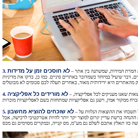
לא חוסכים זמן על מדידות
– הקנייה ברשת אמנם חוסכת את הביקור בתא ההלבשה, אך לעתים גוררת עמה הזמנת בגדים שלא מתאימים לנו. מעבר לחברות עמוקה עם טבלת המרת המידות, שמשתנה בין אתר
3.
 דבר שיעיל במיוחד כשמדובר באתרים סיניים. כמו כן, בדקו את מדיניות
לא מורידים כל אפליקציה
– גולשים רבים מתקינים על מכשיר הסמארטפון שלהם אפליקציות שונות, ביניהן כאלה שמיועדות לקניות. הבעיה היא שמעטים מאתנו בוחנים את ההרשאות שאנו מעניקים לכל אפליקציה,
4.
לא שוכחים להוציא מחשבון
– כאשר מדובר במוצר שנרכש מאתר בחו"ל, צריך להוציא מחשבונים רגע לפני התשלום. המחיר שמופיע באתר עשוי להיראות אטרקטיבי מאוד, אבל אל תשכחו את ההוצאות הנלוות על
5.
הימנע מהפתעות ברגע שהמוצר מגיע לארץ, יש לבצע רכישה על סכום של מתחת ל-75 דולר. ייתכן שגובה ההנחה ברשת עדיין יגרום למוצר יקר יותר להיות אטרקטיבי לרכישה, אבל