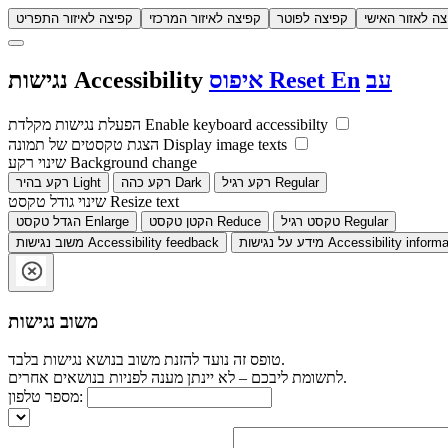
צה לאזור האישי
קפיצה לפוטר
קפיצה לאיזור המרכזי
קפיצה לאיזור התפריט
עב
En
Reset
איפוס
Accessibility
נגישות
Enable keyboard accessibilty
הפעלת נגישות מקלדת
Display image texts
הצגת טקסטים של תמונה
Background change
שינוי רקע
Regular
רקע רגיל
Dark
רקע כהה
Light
רקע בהיר
Resize text
שינוי גודל טקסט
Regular
טקסט רגיל
Reduce
הקטן טקסט
Enlarge
הגדל טקסט
Accessibility informa
מידע על נגישות
Accessibility feedback
משוב נגישות
משוב נגישות
טופס זה נועד להזנת משוב בנושא נגישות בלבד.
לתשומת ליבכם – לא יינתן מענה לפניות בנושאים אחרים.
מספר טלפון: