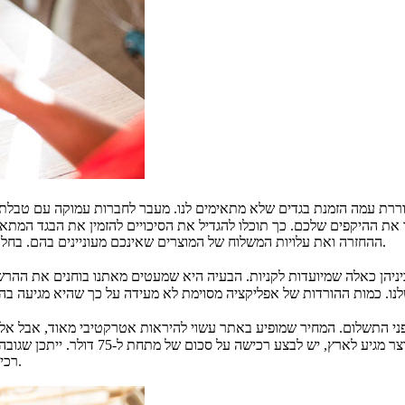
 ההיקפים שלכם. כך תוכלו להגדיל את הסיכויים להזמין את הבגד המתאים,
ההחזרה ואת עלויות המשלוח של המוצרים שאינכם מעוניינים בהם. בחלק מהאתרים היא ידידותית מאוד, באחרים תעלה לכם סכומים לא מבוטלים.
דמי משלוח וכמובן גם על מיסים. על מנת ל
רכישה כזו תאלץ אתכם לשלם גם מע"מ, מס קנייה, ובמקרים מסוימים גם מכס.