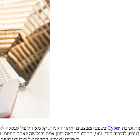
. מדובר בשירות מתקדם שמיועד להוריד את מפלס הדאגה ולהגן מפני הונאות וגניבת
פלאפון Cyber
בשפע המבצעים ואתרי הקניות, קל מאוד ליפול לעסקה לא 
ניסיון להוריד קובץ נגוע, תקבלו התראה בזמן אמת והגלישה לאתר תחסם.
השירות גם ימנע התקנה של תוכנות זדוניות בהן וירוסים, רוגלות, תוכנות פרסום ועוד. לכם רק נשאר להחליט מה לקנות...