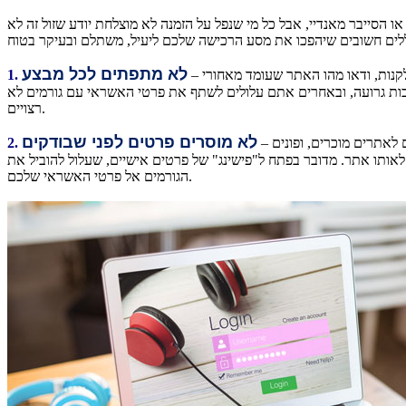
הסייבר מאנדיי, אבל כל מי שנפל על הזמנה לא מוצלחת יודע שזול זה לא
לא מתפתים לכל מבצע
– מכונת הקפה שתמיד רציתם צצה במחיר אטרקטיבי במיוחד, וג'ינס המעצבים שחיפשתם בגוגל מוצע במבצע חד פעמי. לפני שאתם ממהרים ללחוץ ולקנות, ודאו מהו האתר שעומד מאחורי
1.
יכות גרועה, ובאחרים אתם עלולים לשתף את פרטי האשראי עם גורמים לא
רצויים.
לא מוסרים פרטים לפני שבודקים
– אז אתם מקפידים לקנות רק מאתרים מומלצים, אבל מה קורה שדווקא אתר הקניות האהוב עליכם שולח מייל עם מבצע חד פעמי? גורמים רבים מתחזים לאתרים מוכרים, ופונים
2.
אותו אתר. מדובר בפתח ל"פישינג" של פרטים אישיים, שעלול להוביל את
הגורמים אל פרטי האשראי שלכם.