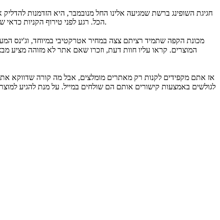
חגיגת השופינג ברשת שמגיעה אלינו החל מנובמבר, היא הזדמנות להדליק 
הכל. רגע לפני טירוף הקניות כדאי שתכירו כמה טעויות ששופהוליקים אמיתיים מצליחים להימנע מהן. מדובר בכללים חשובים שיהפכו את מסע הרכישה שלכם ליעיל, משתלם ובעיקר בטוח.
המוצרים. קראו עליו חוות דעת, וזכרו שאם אתר לא מזוהה מציע מ
לגולשים באמצעות קישורים אותם הם שולחים במייל. על מנת להגיע למוצר