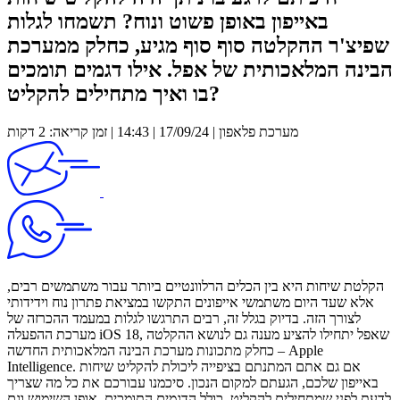
באייפון באופן פשוט ונוח? תשמחו לגלות
שפיצ'ר ההקלטה סוף סוף מגיע, כחלק ממערכת
הבינה המלאכותית של אפל. אילו דגמים תומכים
בו ואיך מתחילים להקליט?
מערכת פלאפון | 17/09/24 | 14:43 | זמן קריאה: 2 דקות
הקלטת שיחות היא בין הכלים הרלוונטיים ביותר עבור משתמשים רבים,
אלא שעד היום משתמשי אייפונים התקשו במציאת פתרון נוח וידידותי
לצורך הזה. בדיוק בגלל זה, רבים התרגשו לגלות במעמד ההכרזה של
מערכת ההפעלה iOS 18, שאפל יתחילו להציע מענה גם לנושא ההקלטה
– כחלק מתכונות מערכת הבינה המלאכותית החדשה Apple
Intelligence. אם גם אתם המתנתם בציפייה ליכולת להקליט שיחות
באייפון שלכם, הגעתם למקום הנכון. סיכמנו עבורכם את כל מה שצריך
לדעת לפני שמתחילים להקליט, כולל הדגמים התומכים, אופן השימוש וגם