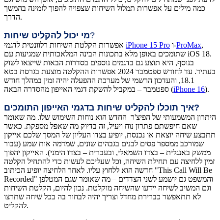
כמה מילים על אפשרות תמלול השיחות שצפויה להפוך לזמינה בהמשך
הדרך.
?
מי יכול להקליט שיחות
,
ProMax
ו-
iPhone 15 Pro
אפשרות הקלטת השיחות רלוונטית לדגמי
שתומכים באופן מלא בתכונות הבינה המלאכותית שמגיעות עם iOS 18.
בנוסף, היא תוצע גם בדגמים נוספים בסדרות הבאות שייצאו לשוק
בעתיד. עד לחודש ספטמבר 2024 אפשרות ההקלטה מוצעת בגרסת בטא
18.1, והעדכון הרשמי של מערכת ההפעלה יהיה זמין במהלך חודש
).
iPhone 16
ספטמבר – במקביל להשקת דגמי האייפון מהסדרה הבאה (
איך תוכלו להקליט שיחות בדגמי האייפון התומכים?
היתרון המשמעותי של הפיצ'ר החדש הוא נוחות השימוש שלו. מה שאומר
שאם חיפשתם פתרון נוח ויעיל, זה בדיוק מה שאפל מספקת. כאשר
תתבצע שיחה יוצאת או נכנסת, יופיע בצדו העליון של המסך שלכם אייקון
שמורכב ממספר פסים לבנים בגבהים שונים, שמדמה אות שמע (עבור
ממשק באנגלית – בצדו השמאלי, ובעברית – בצדו הימני). האייקון יהפוך
זמין ללחיצה עם תחילת השיחה, וכל שעליכם לעשות כדי להתחיל הקלטה
חדשה הוא ללחוץ עליו. לאחר הלחיצה יופיע הכיתוב "This Call Will Be
Recorded" והמשפט גם יושמע לשני הצדדים – מה שאומר שגם המטלפן
וגם המשיב לשיחה יידעו שהשיחה מוקלטת. נכון להיום, הקלטת השיחות
לא תתאפשר כברירת מחדל וצריך יהיה לבחור בה בכל שיחה שתרצו
להקליט.