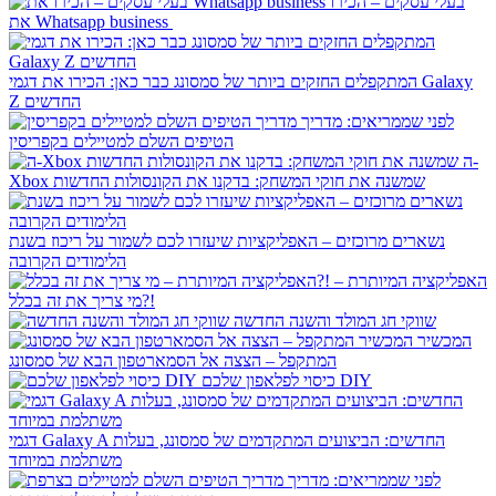
בעלי עסקים – הכירו
את Whatsapp business
המתקפלים החזקים ביותר של סמסונג כבר כאן: הכירו את דגמי Galaxy
Z החדשים
לפני שממריאים: מדריך
הטיפים השלם למטיילים בקפריסין
ה-
Xbox שמשנה את חוקי המשחק: בדקנו את הקונסולות החדשות
נשארים מרוכזים – האפליקציות שיעזרו לכם לשמור על ריכוז בשנת
הלימודים הקרובה
האפליקציה המיותרת –
מי צריך את זה בכלל?!
שווקי חג המולד והשנה החדשה
המכשיר
המתקפל – הצצה אל הסמארטפון הבא של סמסונג
כיסוי לפלאפון שלכם DIY
דגמי Galaxy A החדשים: הביצועים המתקדמים של סמסונג, בעלות
משתלמת במיוחד
לפני שממריאים: מדריך