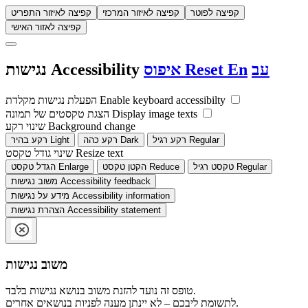
קפיצה לפוטר
קפיצה לאיזור המרכזי
קפיצה לאיזור התפריט
קפיצה לאזור האישי
עב
En
Reset
איפוס
Accessibility
נגישות
Enable keyboard accessibilty
הפעלת נגישות מקלדת
Display image texts
הצגת טקסטים של תמונה
Background change
שינוי רקע
Regular
רקע רגיל
Dark
רקע כהה
Light
רקע בהיר
Resize text
שינוי גודל טקסט
Regular
טקסט רגיל
Reduce
הקטן טקסט
Enlarge
הגדל טקסט
Accessibility feedback
משוב נגישות
Accessibility information
מידע על נגישות
Accessibility statement
הצהרת נגישות
משוב נגישות
טופס זה נועד להזנת משוב בנושא נגישות בלבד.
לתשומת ליבכם – לא יינתן מענה לפניות בנושאים אחרים.