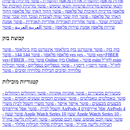
אודות פלאפון תקשורת
אודות פלאפון תקשורת - פוטר
מדיניות פרטיות
ותנאי שימוש
מדיניות פרטיות ותנאי שימוש - פוטר
מדיניות האיכות של
פלאפון
מדיניות האיכות של פלאפון - פוטר
הקוד האתי של פלאפון
הקוד
האתי של פלאפון - פוטר
חוק שכר שווה לעובדת ועובד
חוק שכר שווה
לעובדת ועובד - פוטר
אחריות תאגידית
אחריות תאגידית - פוטר
אמנת
שירות פלאפון
אמנת שירות פלאפון - פוטר
العربية
العربية - פוטר
קבוצת בזק
בזק
בזק - פוטר
אינטרנט בזק בינלאומי
אינטרנט בזק בינלאומי - פוטר
yes+FIBER
yes - פוטר
yes
144 - פוטר
פלאפון
פלאפון - פוטר
144
esim
esim לחו"ל
בזק Online - פוטר
בזק Online
yes+FIBER - פוטר
לחו"ל - פוטר
דיסני+
דיסני+ - פוטר
נטפליקס
נטפליקס - פוטר
חבילות
טלוויזיה וסיבים
חבילות טלוויזיה וסיבים - פוטר
קטגוריות מובילות
מכשירים
מכשירים - פוטר
אוזניות
אוזניות - פוטר
רמקולים
רמקולים -
פוטר
טאבלטים
טאבלטים - פוטר
שעונים חכמים
שעונים חכמים - פוטר
מבצעים
מבצעים - פוטר
אייפד
אייפד - פוטר
מוצרי חשמל לבית
מוצרי
אפל איירפודס AirPods 4
אפל איירפודס AirPods 4
חשמל לבית - פוטר
שעון Apple Watch Series 10 -
שעון Apple Watch Series 10
- פוטר
פוטר
שעון חכם סמסונג
שעון חכם סמסונג - פוטר
חבילות גלישה בחו"ל
חבילות גלישה בחו"ל - פוטר
חבילות סלולר
חבילות סלולר - פוטר