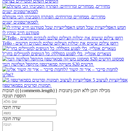
הטיפים השלם למטיילים בצרפת
מחזירים, ממחזרים ומרוויחים: הפתרון הסביבתי הכי משתלם
לסמארטפונים ישנים
חמש האפליקציות שכל
סטודנט חייב שיהיו לו
Tello - רחפן צילום שיטיס את יכולות הצילום שלכם לגבהים חדשים
נשארים אונליין, בלי לפגוע בסוללה: כל הטיפים למטיילים בחו"ל
סמסונג
משיקה סמארטפון מתקפל ושלושה דגמי S20 חדשים
לוחמת סייבר – איך זה קשור
אלינו?
5 אפליקציות לעיצוב
תמונות וסרטים בסמארטפון
מכילה תוכן
ללא תוכן
({{comments.length}} תגובות)
תגובות
הוספת תגובה
שדה חובה
שדה חובה