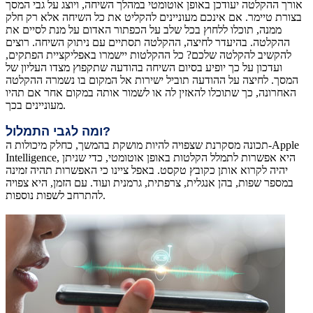
אורך ההקלטה יעודכן באופן אוטומטי במהלך השיחה, ויוצג על גבי המסך
בצורת טיימר. אם אינכם מעוניינים להקליט את כל השיחה אלא רק חלק
ממנה, תוכלו ללחוץ בכל שלב על הכפתור האדום על מנת לסיים את
ההקלטה. בהיעדר לחיצה, ההקלטה תסתיים עם ניתוק השיחה. רוצים
להקשיב להקלטה שלכם? כל ההקלטות יישמרו באפליקציית הפתקים,
ועדכון על כך יופיע בסיום השיחה בהודעה שתקפוץ מצדו העליון של
המסך. לחיצה על ההודעה תוביל ישירות אל המקום בו נשמרה ההקלטה
האחרונה, כך שתוכלו להאזין לה או לשמור אותה במקום אחר אם תהיו
מעוניינים בכך.
ומה לגבי התמלול?
תכונה מסקרנת שצפויה להיות מושקת בהמשך, כחלק מיכולות ה-Apple
Intelligence, היא אפשרות לתמלל הקלטות באופן אוטומטי, כדי שניתן
יהיה לקרוא אותן כקובץ טקסט. באפל ציינו כי האפשרות תהיה זמינה
במספר שפות, בהן אנגלית, צרפתית, גרמנית ועוד. עם הזמן, היא צפויה
להתרחב לשפות נוספות.