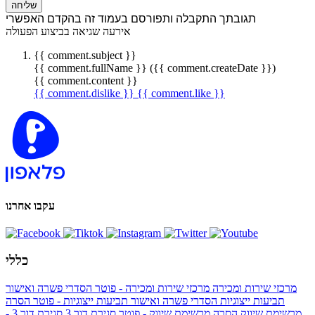
שליחה
תגובתך התקבלה ותפורסם בעמוד זה בהקדם האפשרי
אירעה שגיאה בביצוע הפעולה
{{ comment.subject }}
{{ comment.fullName }} ({{ comment.createDate }})
{{ comment.content }}
{{ comment.dislike }}
{{ comment.like }}
עקבו אחרנו
כללי
מרכזי שירות ומכירה
מרכזי שירות ומכירה - פוטר
הסדרי פשרה ואישור
תביעות ייצוגיות
הסדרי פשרה ואישור תביעות ייצוגיות - פוטר
הסרה
מרשימת שיווק
הסרה מרשימת שיווק - פוטר
סגירת דור 3
סגירת דור 3 -