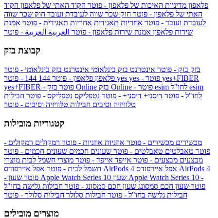
פלאפון
מדיניות האיכות של פלאפון - פוטר
הקוד האתי של פלאפון
הקוד
האתי של פלאפון - פוטר
חוק שכר שווה לעובדת ועובד
חוק שכר שווה
לעובדת ועובד - פוטר
אחריות תאגידית
אחריות תאגידית - פוטר
אמנת
שירות פלאפון
אמנת שירות פלאפון - פוטר
العربية
العربية - פוטר
קבוצת בזק
בזק
בזק - פוטר
אינטרנט בזק בינלאומי
אינטרנט בזק בינלאומי - פוטר
yes+FIBER
yes - פוטר
yes
144 - פוטר
פלאפון
פלאפון - פוטר
144
esim
esim לחו"ל
בזק Online - פוטר
בזק Online
yes+FIBER - פוטר
לחו"ל - פוטר
דיסני+
דיסני+ - פוטר
נטפליקס
נטפליקס - פוטר
חבילות
טלוויזיה וסיבים
חבילות טלוויזיה וסיבים - פוטר
קטגוריות מובילות
מכשירים
מכשירים - פוטר
אוזניות
אוזניות - פוטר
רמקולים
רמקולים -
פוטר
טאבלטים
טאבלטים - פוטר
שעונים חכמים
שעונים חכמים - פוטר
מבצעים
מבצעים - פוטר
אייפד
אייפד - פוטר
מוצרי חשמל לבית
מוצרי
אפל איירפודס AirPods 4
אפל איירפודס AirPods 4
חשמל לבית - פוטר
שעון Apple Watch Series 10 -
שעון Apple Watch Series 10
- פוטר
פוטר
שעון חכם סמסונג
שעון חכם סמסונג - פוטר
חבילות גלישה בחו"ל
חבילות גלישה בחו"ל - פוטר
חבילות סלולר
חבילות סלולר - פוטר
מוצרים מובילים