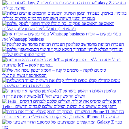
סדרת ה-Galaxy Z החדשה
פורצת גבולות
באימון,
בעבודה ובזמן השינה: השעונים החכמים פורצים גבולות
וואטסאפ
עסקים: כך תוכלו ליצור חשבון לעסק שלכם
בעלי עסקים – הכירו
את Whatsapp business
העברת תמונות מהמחשב לפלאפון
המדריך המלא לניקוי
וחיטוי הסמארטפון שלכם
ניהול מסעדה ללא
פתרונות IoT – מתכון לאסון...
סימנים לזקנה –
הסמארטפון עשה את שלו
טסים לחו"ל? קבלו
את רשימת הציוד המושלמת
פלאפון
משיקה את פתרון ה-IoT השלם הראשון בישראל
Tello - רחפן צילום שיטיס את יכולות הצילום שלכם לגבהים חדשים
המשודרג, המתקדם והמקסימלי: הכירו את סדרת iPhone 11 החדשה