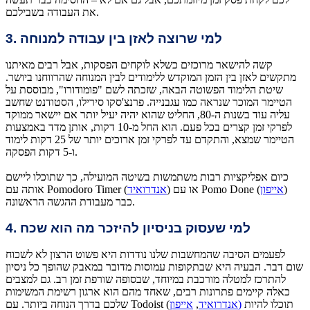
את העבודה בשבילכם.
3. למי שרוצה לאזן בין עבודה למנוחה
קשה להישאר מרוכזים כשלא לוקחים הפסקות, אבל רבים מאיתנו
מתקשים לאזן בין הזמן המוקדש ללימודים לבין המנוחה שהרווחנו ביושר.
שיטת הלימוד הפשוטה הבאה, שזכתה לשם "פומודורו", מבוססת על
הטיימר המוכר שנראה כמו עגבנייה. פרנצ'סקו סירילו, הסטודנט שחשב
עליה עוד בשנות ה-80, החליט שהוא יהיה יעיל יותר אם יישאר ממוקד
לפרקי זמן קצרים בכל פעם. הוא החל מ-10 דקות, אותן מדד באמצעות
הטיימר שמצא, והתקדם עד לפרקי זמן ארוכים יותר של 25 דקות לימוד
ו-5 דקות הפסקה.
כיום אפליקציות רבות משתמשות בשיטה המועילה, כך שתוכלו ליישם
)
אייפון
) או עם Pomo Done (
אנדרואיד
אותה עם Pomodoro Timer (
כבר מעבודת ההגשה הראשונה.
4. למי שעסוק בניסיון להיזכר מה הוא שכח
לפעמים הסיבה שהמחשבות שלנו נודדות היא פשוט הרצון לא לשכוח
שום דבר. הבעיה היא שבתקופות עמוסות מדובר במאבק שהופך כל ניסיון
להתרכז למטלה מורכבת במיוחד, שבסופה שורפת זמן רב. גם למצבים
כאלה קיימים פתרונות רבים, שאחד מהם הוא ארגון רשימת המשימות
תוכלו להיות
אייפון)
אנדרואיד
,
שלכם בדרך הנוחה ביותר. עם Todoist (