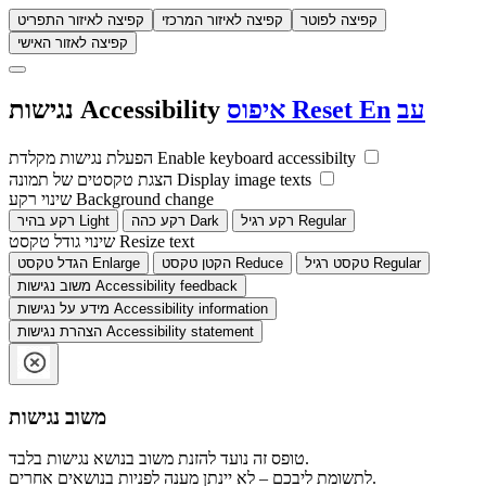
קפיצה לפוטר
קפיצה לאיזור המרכזי
קפיצה לאיזור התפריט
קפיצה לאזור האישי
עב
En
Reset
איפוס
Accessibility
נגישות
Enable keyboard accessibilty
הפעלת נגישות מקלדת
Display image texts
הצגת טקסטים של תמונה
Background change
שינוי רקע
Regular
רקע רגיל
Dark
רקע כהה
Light
רקע בהיר
Resize text
שינוי גודל טקסט
Regular
טקסט רגיל
Reduce
הקטן טקסט
Enlarge
הגדל טקסט
Accessibility feedback
משוב נגישות
Accessibility information
מידע על נגישות
Accessibility statement
הצהרת נגישות
משוב נגישות
טופס זה נועד להזנת משוב בנושא נגישות בלבד.
לתשומת ליבכם – לא יינתן מענה לפניות בנושאים אחרים.