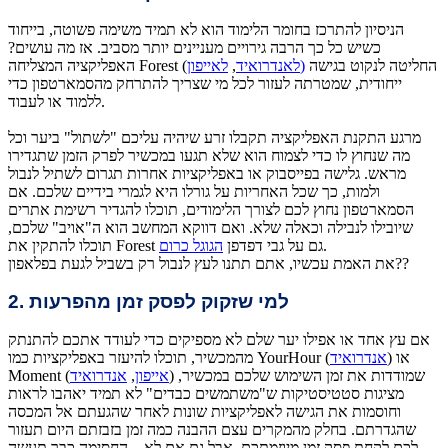
הניסיון להתרכז בחומר הלימוד הוא לא תמיד משימה פשוטה, בייחוד
כשיש כל כך הרבה גירויים מעניינים יותר מסביב. אז מה עושים?
החליטה לנקוט בגישה
לאייפון)
לאנדרואיד
,
האפליקציה המצליחה Forest (
ייחודית, שמטרתה לעזור לכל מי שצריך להתרחק מהסמארטפון כדי
ללמוד או לעבוד.
מרגע התקנת האפליקציה תקבלו זרע שיהיה עליכם "לשתול" ביער וכל
מה שנחוץ לו כדי לצמוח הוא שלא תגעו במכשיר לפרק הזמן שתגדירו
מראש. גלישה בפייסבוק או באפליקציות אחרות תגרום לשתיל לנבול
ולמות, כך שכל האחריות על גורלו היא לגמרי בידיים שלכם. אם
הסמארטפון נחוץ לכם לצורך הלימודים, תוכלו להגדיר רשימת אתרים
שיובילו לנבילה וכאלה שלא. ואם דווקא המחשב הוא ה"אויב" שלכם,
.
תוכלו להתקין את Forest גם על גבי דפדפן
הגוגל כרום
את האמת עכשיו, אתם תתנו לעץ לנבול רק בשביל לגעת בפלאפון??
2. למי שזקוק לפסק זמן מהפרעות
אם עץ אחד או אפילו יער שלם לא מספיקים כדי לעודד אתכם להתנתק
) או
אנדרואיד
מהמכשיר, תוכלו להיעזר באפליקציות כמו YourHour (
) שמודדות את זמן השימוש שלכם במכשיר,
אייפון
,
אנדרואיד
Moment (
מציגות סטטיסטיקות ש"משתמשים כבדים" לא תמיד יאהבו לראות
וחוסמות את הגישה לאפליקציות שונות לאחר שהגעתם אל המכסה
שהגדרתם. בחלק מהמקרים עצם ההבנה כמה זמן בזבזתם היום תעזור
לכם לקחת פסק זמן מיוזמתכם, אבל גם אם לא – החסימה כבר תעשה