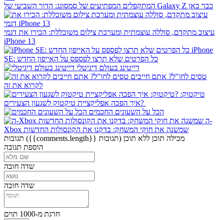
המתקפלים המפתיעים של סמסונג: הדור השביעי של Galaxy Z כבר כאן
עיצוב מתקדם, סוללה עוצמתית ומערכת צילום משוכללת: הכירו את דגמי
iPhone 13
iPhone
SE: כל הפרטים שלא תרצו לפספס על האייפון החדש
דייטינג בעולם דיגיטלי
טסים לחו"ל? אתם חייבים
לקרוא את זה
טיקטוק:
איך הפכה אפליקציית טיקטוק לשגעון הצעירים?
הכל על השעונים החכמים
ה-
Xbox שמשנה את חוקי המשחק: בדקנו את הקונסולות החדשות
מכילה תוכן
ללא תוכן
({{comments.length}} תגובות)
תגובות
הוספת תגובה
שדה חובה
שדה חובה
חרגת מ-1000 תוים