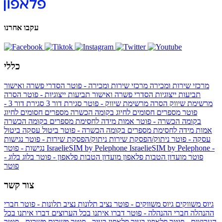
עקבו אחרנו
כללי
מרכזי שירות ומכירה
מרכזי שירות ומכירה - פוטר
הסדרי פשרה ואישור
תביעות ייצוגיות
הסדרי פשרה ואישור תביעות ייצוגיות - פוטר
הסרה
מרשימת שיווק
הסרה מרשימת שיווק - פוטר
סגירת דור 3
סגירת דור 3 -
פוטר
מספרים חסומים לחיוג בקומה הכשרה
מספרים חסומים לחיוג
בקומה הכשרה - פוטר
אמות מידה לחסימת מספרים בקומה הכשרה
אמות מידה לחסימת מספרים בקומה הכשרה - פוטר
ביטול עסקה
ביטול
עסקה - פוטר
ניתוק/הפסקת שירות
ניתוק/הפסקת שירות - פוטר
נגישות
IsraelieSIM by Pelephone -
IsraelieSIM by Pelephone
נגישות - פוטר
פוטר
מועדון הטבות פלאפון
מועדון הטבות פלאפון - פוטר
בלוג
בלוג -
פוטר
צור קשר
גיוס משווקים
גיוס משווקים - פוטר
נציב תלונות
נציב תלונות - פוטר
חברי
ההנהלה
חברי ההנהלה - פוטר
דברו איתנו בכל הערוצים
דברו איתנו בכל
הערוצים - פוטר
פלאפון בעיר
פלאפון בעיר - פוטר
משרות
משרות - פוטר