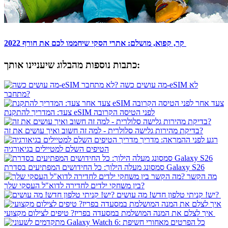
קר, קפוא, מושלם: אתרי הסקי שיחממו לכם את חורף 2022
כתבות נוספות מהבלוג שיעניינו אותך:
מה עושים כשה-eSIM לא
מתחבר?
צעד אחר
צעד: המדריך להתקנת eSIM לפני הטיסה הקרובה
בדיקת מהירות גלישה סלולרית - למה זה חשוב ואיך עושים את זה?
רגע לפני ההמראה: מדריך
הטיפים השלם למטיילים בגיאורגיה
סמסונג מעלה הילוך: כל החידושים המפתיעים בסדרת Galaxy S26
מה הקשר
בין משחקי ילדים לחדירה לדוא"ל העסקי שלך?
יש! קניתי טלפון חדש! מה עושים?
איך לצלם את המנה המושלמת במסעדה בפריז? טיפים לצילום מקצועי