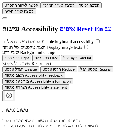
קפיצה לפוטר
קפיצה לאיזור המרכזי
קפיצה לאיזור התפריט
קפיצה לאזור האישי
עב
En
Reset
איפוס
Accessibility
נגישות
Enable keyboard accessibilty
הפעלת נגישות מקלדת
Display image texts
הצגת טקסטים של תמונה
Background change
שינוי רקע
Regular
רקע רגיל
Dark
רקע כהה
Light
רקע בהיר
Resize text
שינוי גודל טקסט
Regular
טקסט רגיל
Reduce
הקטן טקסט
Enlarge
הגדל טקסט
Accessibility feedback
משוב נגישות
Accessibility information
מידע על נגישות
Accessibility statement
הצהרת נגישות
משוב נגישות
טופס זה נועד להזנת משוב בנושא נגישות בלבד.
לתשומת ליבכם – לא יינתן מענה לפניות בנושאים אחרים.