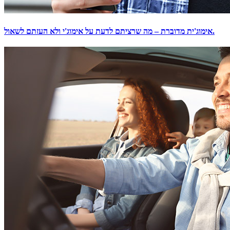
אימוג'ית מדוברת – מה שרציתם לדעת על אימוג'י ולא העזתם לשאול.