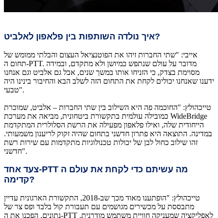
?
איך נולדה השותפות בין פלאפון לאלביט
אייבי: "שתי החברות זיהו את הפוטנציאל העצום והבלתי ממומש של
תחום ה-PTT. מדובר על עולם שנתפש כמיושן ולא מתקדם, ובמידה
מסוימת בצדק, כי הזניחו אותו במשך שנים, אבל גם אלביט וגם אנחנו
ידענו שאנחנו יכולים לקחת את התחום הזה לשלב הבא והחיבור בינינו היה
טבעי".
טייכהולץ: "החוכמה פה היא השילוב בין שתי החברות – אלביט, שמוכרת
כמובילה עולמית בתקשורת ביטחונית, מביאה את מערכת WideBridge
הייחודית שלה, ואילו פלאפון מפעילה את הרשת הסלולרית המתקדמת
במדינה. התוצאה היא פתרון חדשני בתחום שהיה זקוק לריענון משמעותי.
זהו שילוב כחול לבן של יכולות טכנולוגיות מתקדמות עם שירות רשת
חדשני".
מה עשיתם כדי לקחת את עולם ה
-PTT
צעד אחד
?
קדימה
טייכהולץ: "הופתענו מאוד מכך שב-2018, התקשורת הארגונית עדיין
מתבססת על מכשירים מגושמים עם תעבורת קול בלבד ופס צר של
נתונים. הפכנו את ה-PTT לאפליקציה שמעניקה חוויית משתמש מודרנית.