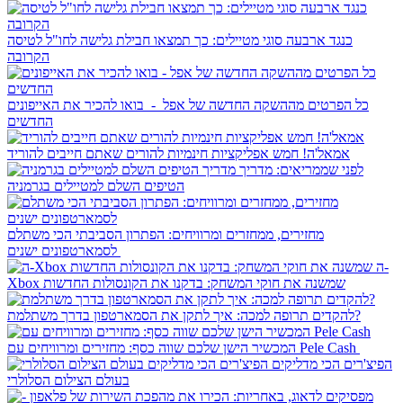
כנגד ארבעה סוגי מטיילים: כך תמצאו חבילת גלישה לחו"ל לטיסה
הקרובה
כל הפרטים מההשקה החדשה של אפל - בואו להכיר את האייפונים
החדשים
אמאל'ה! חמש אפליקציות חינמיות להורים שאתם חייבים להוריד
לפני שממריאים: מדריך
הטיפים השלם למטיילים בגרמניה
מחזירים, ממחזרים ומרוויחים: הפתרון הסביבתי הכי משתלם
לסמארטפונים ישנים
ה-
Xbox שמשנה את חוקי המשחק: בדקנו את הקונסולות החדשות
להקדים תרופה למכה: איך לתקן את הסמארטפון בדרך משתלמת?
המכשיר הישן שלכם שווה כסף: מחזירים ומרוויחים עם Pele Cash
הפיצ'רים הכי מדליקים
בעולם הצילום הסלולרי