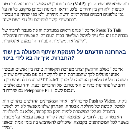
יצרנו פתרון שמאפשר דיבור על גבי דטה (VoIP), כזה שמאפשר שיחה בין
קבוצות ולא רק בין יחידים, צ'ט, וידיאו, תמונות וכמובן מיקום. כל זה על
גבי טלפונים חכמים ומתקדמים ורשת מהירה, ולא כפי שהיה עד עכשיו
במכשירי קשר למיניהם על גבי רשת ישנה".
אייבי: "אנחנו רואים במערכת הזאת מעבר לדיבור של Press To Talk.
מבחינתנו זהו כלי נייד לניהול ושליטה בכוח העבודה. האפשרויות והיכולות
לייעל את משימות העבודה הן כמעט אינסופיות".
באחרונה הודעתם על העמקת שיתוף הפעולה בין שתי
?
החברות. איך זה בא לידי ביטוי
אייבי: "בשלב הראשון יצרנו מערכת תקשורת טובה בין אנשים ועכשיו
אנחנו פועלים לכך שהמערכת תדע לתקשר גם עם מכשירים שונים,
ובעצם להפגיש בין ה-PTT ל-IoT. בשנה החולפת פלאפון הודיעה על מגוון
רחב של פתרונות בתחום האינטרנט של הדברים וכעת, יחד עם אלביט,
גם שירות ה-Pelephone PTT נכנס לשם".
טייכהולץ: "אחד המאפיינים החדשים בתחום הוא Push to Video. ניקח,
למשל, קבוצה של מחלקת אבטחה. הפתרון שלנו מאפשר לא רק לאנשי
החמ"ל ומנהלי המשמרת להיות חלק מהקבוצה, אלא גם למצלמות
האבטחה. כך, לדוגמה, המצלמה יכולה לדווח באופן עצמאי על מכונית
בשער לכל המשתתפים בקבוצה, שיכולים להשתמש בה בזמן אמת ובאופן
מידי".