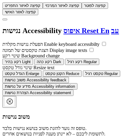
קפיצה לפוטר
קפיצה לאיזור המרכזי
קפיצה לאיזור התפריט
קפיצה לאזור האישי
עב
En
Reset
איפוס
Accessibility
נגישות
Enable keyboard accessibilty
הפעלת נגישות מקלדת
Display image texts
הצגת טקסטים של תמונה
Background change
שינוי רקע
Regular
רקע רגיל
Dark
רקע כהה
Light
רקע בהיר
Resize text
שינוי גודל טקסט
Regular
טקסט רגיל
Reduce
הקטן טקסט
Enlarge
הגדל טקסט
Accessibility feedback
משוב נגישות
Accessibility information
מידע על נגישות
Accessibility statement
הצהרת נגישות
משוב נגישות
טופס זה נועד להזנת משוב בנושא נגישות בלבד.
לתשומת ליבכם – לא יינתן מענה לפניות בנושאים אחרים.