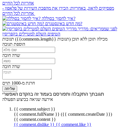
מפסיקים לדאוג, באחריות: הכירו את מהפכת השירות של פלאפון -
אחריות לכל החיים
איך לחסוך בסוללה?
מה חדש באינסטגרם?
לפני שממריאים: מדריך
הטיפים השלם למטיילים בקפריסין
מכילה תוכן
ללא תוכן
({{comments.length}} תגובות)
תגובות
הוספת תגובה
שדה חובה
שדה חובה
חרגת מ-1000 תוים
שליחה
תגובתך התקבלה ותפורסם בעמוד זה בהקדם האפשרי
אירעה שגיאה בביצוע הפעולה
{{ comment.subject }}
{{ comment.fullName }} ({{ comment.createDate }})
{{ comment.content }}
{{ comment.dislike }}
{{ comment.like }}