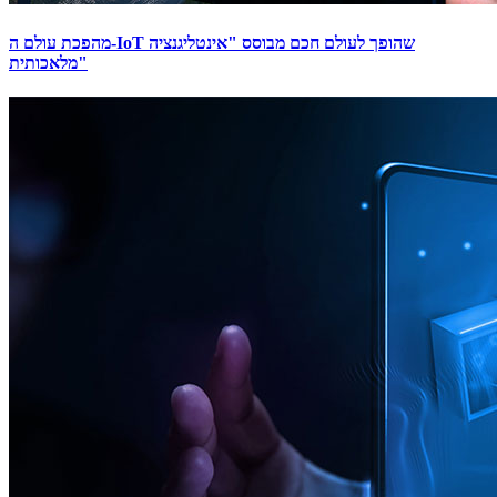
מהפכת עולם ה-IoT שהופך לעולם חכם מבוסס "אינטליגנציה
מלאכותית"