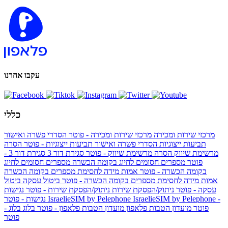
עקבו אחרנו
כללי
מרכזי שירות ומכירה
מרכזי שירות ומכירה - פוטר
הסדרי פשרה ואישור
תביעות ייצוגיות
הסדרי פשרה ואישור תביעות ייצוגיות - פוטר
הסרה
מרשימת שיווק
הסרה מרשימת שיווק - פוטר
סגירת דור 3
סגירת דור 3 -
פוטר
מספרים חסומים לחיוג בקומה הכשרה
מספרים חסומים לחיוג
בקומה הכשרה - פוטר
אמות מידה לחסימת מספרים בקומה הכשרה
אמות מידה לחסימת מספרים בקומה הכשרה - פוטר
ביטול עסקה
ביטול
עסקה - פוטר
ניתוק/הפסקת שירות
ניתוק/הפסקת שירות - פוטר
נגישות
IsraelieSIM by Pelephone -
IsraelieSIM by Pelephone
נגישות - פוטר
פוטר
מועדון הטבות פלאפון
מועדון הטבות פלאפון - פוטר
בלוג
בלוג -
פוטר