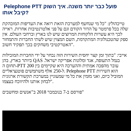
פועל כבר יותר משנה. איך השוק
Pelephone PTT
?
קיבל אותו
טייכהולץ: "כל מי שנחשף למערכת הזאת רואה את העדיפות המובהקת
שלה בכל פרמטר על הדור הקודם וגם על פני אלטרנטיבות אחרות. ראייה
לכך היא עשרות הלקוחות המרוצים שיש לנו בארץ וברחבי העולם. אין
ספק שהטכנולוגיה המתקדמת, השם המצוין שיש לשתי החברות והתמחור
האטרקטיבי משחקים בכך תפקיד חשוב".
אייבי: "בתוך זמן קצר יחסית השירות הזה נבחר על ידי החברות המובילות
ביותר בארץ, בהן QAS בנמל התעופה, אגד ומלונות אפריקה ישראל.
תחום ה-PTT עובר מהפכה אמתית וההערכה היא שקיימים בין 200
ל-250 אלף משתמשים פוטנציאליים. Pelephone PTT הוא השירות
המוביל כיום, ואני מזמין את כל מי שמעוניין במערכת תקשורת ארגונית
לבחון אותנו ולהיווכח בעצמו".
פורסם ב-7 בנובמבר 2018 ב"אנשים ומחשבים"