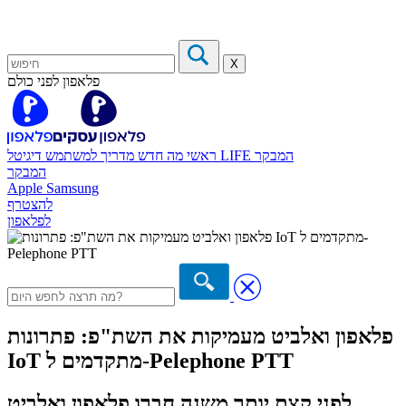
X
פלאפון לפני כולם
המבקר
דיגיטל LIFE
ראשי
מה חדש
מדריך למשתמש
המבקר
Apple
Samsung
להצטרף
לפלאפון
פלאפון ואלביט מעמיקות את השת"פ: פתרונות
IoT מתקדמים ל-Pelephone PTT
לפני קצת יותר משנה חברו פלאפון ואלביט