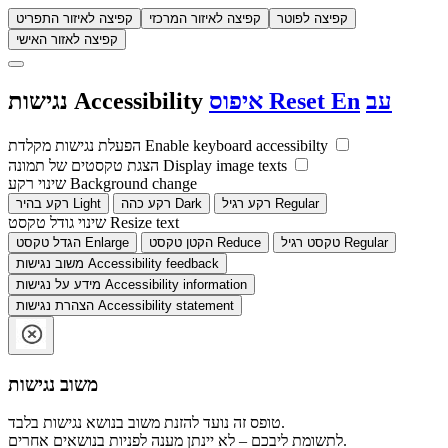
קפיצה לפוטר
קפיצה לאיזור המרכזי
קפיצה לאיזור התפריט
קפיצה לאזור האישי
עב
En
Reset
איפוס
Accessibility
נגישות
Enable keyboard accessibilty
הפעלת נגישות מקלדת
Display image texts
הצגת טקסטים של תמונה
Background change
שינוי רקע
Regular
רקע רגיל
Dark
רקע כהה
Light
רקע בהיר
Resize text
שינוי גודל טקסט
Regular
טקסט רגיל
Reduce
הקטן טקסט
Enlarge
הגדל טקסט
Accessibility feedback
משוב נגישות
Accessibility information
מידע על נגישות
Accessibility statement
הצהרת נגישות
משוב נגישות
טופס זה נועד להזנת משוב בנושא נגישות בלבד.
לתשומת ליבכם – לא יינתן מענה לפניות בנושאים אחרים.