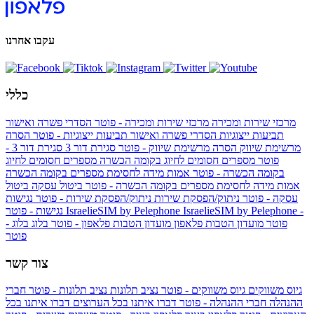
עקבו אחרנו
כללי
מרכזי שירות ומכירה
מרכזי שירות ומכירה - פוטר
הסדרי פשרה ואישור
תביעות ייצוגיות
הסדרי פשרה ואישור תביעות ייצוגיות - פוטר
הסרה
מרשימת שיווק
הסרה מרשימת שיווק - פוטר
סגירת דור 3
סגירת דור 3 -
פוטר
מספרים חסומים לחיוג בקומה הכשרה
מספרים חסומים לחיוג
בקומה הכשרה - פוטר
אמות מידה לחסימת מספרים בקומה הכשרה
אמות מידה לחסימת מספרים בקומה הכשרה - פוטר
ביטול עסקה
ביטול
עסקה - פוטר
ניתוק/הפסקת שירות
ניתוק/הפסקת שירות - פוטר
נגישות
IsraelieSIM by Pelephone -
IsraelieSIM by Pelephone
נגישות - פוטר
פוטר
מועדון הטבות פלאפון
מועדון הטבות פלאפון - פוטר
בלוג
בלוג -
פוטר
צור קשר
גיוס משווקים
גיוס משווקים - פוטר
נציב תלונות
נציב תלונות - פוטר
חברי
ההנהלה
חברי ההנהלה - פוטר
דברו איתנו בכל הערוצים
דברו איתנו בכל