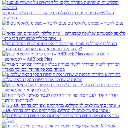
השלישייה המפתיעה בסדרת גלקסי כל הפרטים על מכשירי סמסונג
החדשים
נעים להכיר – סמסונג גלאקסי נוט
8
פלאפון למבוגרים
– איזה סלולרי למבוגרים הכי כדאי?
הגודל כן
קובע, איך תבחרו את הסמארטפון בגודל הנכון?
חוסם פרסומות
לסמארטפון – AdBlock Plus
המדריך לקניה
בטוחה בבלאק פריידי ובסייבר מאנדיי
6 בחירות
חכמות שישדרגו את חופשת הסקי הבאה שלכם
עמודי פודיז שיגרמו
לכם לטרוף את הסמארטפון
הדרך הקלה לעבור מאייפון
לאנדרואיד ולהיפך
5
אתרי סקי מומלצים למתחילים, מתקדמים וצעירים בחורף 2020
כבר ארזתם את הסים החדש
שלכם?