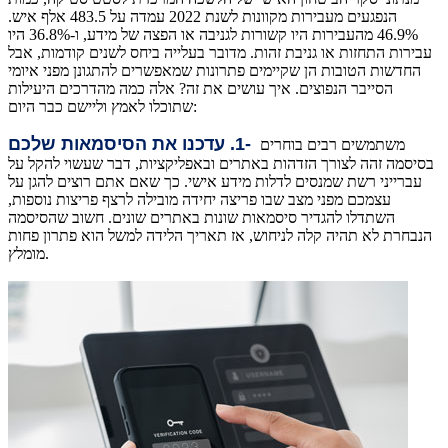
הנפגעים מעבירות מקוונות לשנת 2022 עמדה על 483.5 אלף איש.
46.9% מהעבירות היו קשורות לגניבה או הפצה של מידע, ו-36.8% היו
עבירות התחזות או גניבת זהות. מדובר בעלייה ביחס לשנים קודמות, אבל
החדשות הטובות הן שקיימים פתרונות שמאפשרים להתגונן מפני איומי
הסייבר הנפוצים. איך עושים את זה? אלה כמה מהדרכים היעילות
שתוכלו לאמץ וליישם כבר היום:
-
1. עדכנו את הסיסמאות שלכם
משתמשים רבים בוחרים
בסיסמה זהה לצורך הזדהות באתרים ובאפליקציות, דבר שעשוי להקל על
עברייני רשת שמנסים לדלות מידע אישי. כך שאם אתם רוצים להגן על
עצמכם מפני מצב שבו פריצה יחידה מובילה לרצף פריצות נוספות,
השתדלו להגדיר סיסמאות שונות באתרים שונים. חשוב שהסיסמה
הנבחרת לא תהיה קלה לניחוש, אז תאריך הלידה למשל הוא פתרון פחות
מומלץ.