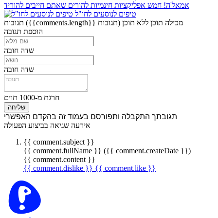
אמאל'ה! חמש אפליקציות חינמיות להורים שאתם חייבים להוריד
טיפים לנוסעים לחו"ל
מכילה תוכן
ללא תוכן
({{comments.length}} תגובות)
תגובות
הוספת תגובה
שדה חובה
שדה חובה
חרגת מ-1000 תוים
שליחה
תגובתך התקבלה ותפורסם בעמוד זה בהקדם האפשרי
אירעה שגיאה בביצוע הפעולה
{{ comment.subject }}
{{ comment.fullName }} ({{ comment.createDate }})
{{ comment.content }}
{{ comment.dislike }}
{{ comment.like }}