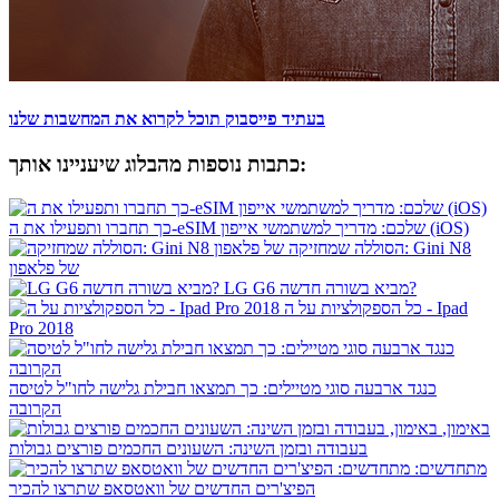
בעתיד פייסבוק תוכל לקרוא את המחשבות שלנו
כתבות נוספות מהבלוג שיעניינו אותך:
כך תחברו ותפעילו את ה-eSIM שלכם: מדריך למשתמשי אייפון (iOS)
הסוללה שמחזיקה: Gini N8
של פלאפון
LG G6 מביא בשורה חדשה?
כל הספקולציות על ה - Ipad
Pro 2018
כנגד ארבעה סוגי מטיילים: כך תמצאו חבילת גלישה לחו"ל לטיסה
הקרובה
באימון,
בעבודה ובזמן השינה: השעונים החכמים פורצים גבולות
מתחדשים:
הפיצ'רים החדשים של וואטסאפ שתרצו להכיר