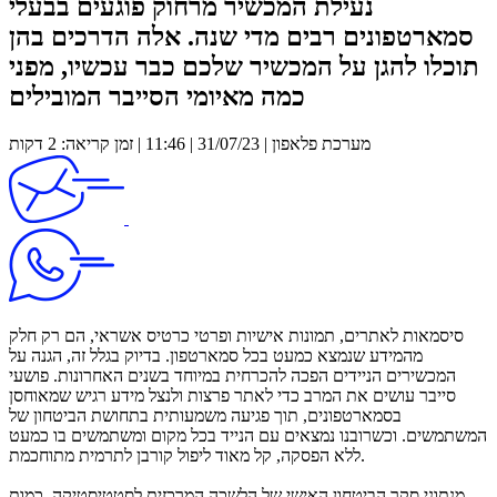
נעילת המכשיר מרחוק פוגעים בבעלי
סמארטפונים רבים מדי שנה. אלה הדרכים בהן
תוכלו להגן על המכשיר שלכם כבר עכשיו, מפני
כמה מאיומי הסייבר המובילים
מערכת פלאפון | 31/07/23 | 11:46 | זמן קריאה: 2 דקות
סיסמאות לאתרים, תמונות אישיות ופרטי כרטיס אשראי, הם רק חלק
מהמידע שנמצא כמעט בכל סמארטפון. בדיוק בגלל זה, הגנה על
המכשירים הניידים הפכה להכרחית במיוחד בשנים האחרונות. פושעי
סייבר עושים את המרב כדי לאתר פרצות ולנצל מידע רגיש שמאוחסן
בסמארטפונים, תוך פגיעה משמעותית בתחושת הביטחון של
המשתמשים. וכשרובנו נמצאים עם הנייד בכל מקום ומשתמשים בו כמעט
ללא הפסקה, קל מאוד ליפול קורבן לתרמית מתוחכמת.
מנתוני סקר הביטחון האישי של הלשכה המרכזית לסטטיסטיקה, כמות