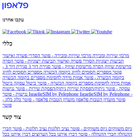
עקבו אחרנו
כללי
מרכזי שירות ומכירה
מרכזי שירות ומכירה - פוטר
הסדרי פשרה ואישור
תביעות ייצוגיות
הסדרי פשרה ואישור תביעות ייצוגיות - פוטר
הסרה
מרשימת שיווק
הסרה מרשימת שיווק - פוטר
סגירת דור 3
סגירת דור 3 -
פוטר
מספרים חסומים לחיוג בקומה הכשרה
מספרים חסומים לחיוג
בקומה הכשרה - פוטר
אמות מידה לחסימת מספרים בקומה הכשרה
אמות מידה לחסימת מספרים בקומה הכשרה - פוטר
ביטול עסקה
ביטול
עסקה - פוטר
ניתוק/הפסקת שירות
ניתוק/הפסקת שירות - פוטר
נגישות
IsraelieSIM by Pelephone -
IsraelieSIM by Pelephone
נגישות - פוטר
פוטר
מועדון הטבות פלאפון
מועדון הטבות פלאפון - פוטר
בלוג
בלוג -
פוטר
צור קשר
גיוס משווקים
גיוס משווקים - פוטר
נציב תלונות
נציב תלונות - פוטר
חברי
ההנהלה
חברי ההנהלה - פוטר
דברו איתנו בכל הערוצים
דברו איתנו בכל