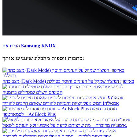
הכירו את Samsung KNOX
כתבות נוספות מהבלוג שיעניינו אותך:
מצב כהה (Dark Mode) באייפון: הפיצ'ר שמקל על העיניים וחוסך בסוללה
לפני שממריאים: מדריך
הטיפים השלם למטיילים ברומניה
אמאל'ה! חמש אפליקציות חינמיות להורים שאתם חייבים להוריד
חוסם פרסומות
לסמארטפון – AdBlock Plus
אימוג'ית מדוברת – מה שרציתם לדעת על אימוג'י ולא העזתם לשאול.
אפליקציות לילדים – חמשת האפליקציות המומלצות לילדיכם