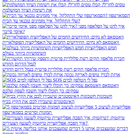
טסים לחו"ל? קבלו
את רשימת הציוד המושלמת
הסמארטפון
שלי התקלקל, איך מזמינים טכנאי עד הבית?
איך להגן על הפלאפון מפני
איומי סייבר?
וואטסאפ לא נחים: החידושים החמים של האפליקציה הפופולארית
חמש האפליקציות
השימושיות ביותר בעולם
חברת פלאפון תקים רשת סלולרית פרטית בנמל דרום החדש
ארזת לבד? טיפים לאריזה נכונה
SOS נפל לי הטלפון למים
וואטסאפ
עסקים: כך תוכלו ליצור חשבון לעסק שלכם
חשבונות
האינסטגרם שיעבירו לכם את הקיץ בכיף
5 אפליקציות לעיצוב
תמונות וסרטים בסמארטפון
טיקטוק:
איך הפכה אפליקציית טיקטוק לשגעון הצעירים?
5 דברים שמעצבנים אותנו
בגלישה איטית