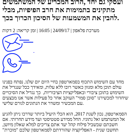
ועסקי גם יחד ,הרוב המכריע של המשתמשים
מתקינים בתמימות את חרב הפיפיות, מבלי
להבין את המשמעות של הסיכון הכרוך בכך.
מערכת פלאפון | 24/09/17 | 16:05 | זמן קריאה: 2 דקות
מחד עם השימוש התכוף בסמארטפון בחיי היום יום שלנו, נפתח בפנינו
עולם תוכן מלא ומגוון כאשר רובו ללא עלות, ומאידך ככל שנגדיל את
השימוש בתוכן ציבורי ובאפליקציות הציבוריות, כך נגדיל את הסיכויים
שיחדור למכשירנו "סוכן סמוי" העוקב אחר כל פעילות אשר אנו מבצעים
עם המכשיר ומשדר את הנתונים לגורם שלישי.
הסמארטפון, נכון לשנת 2017, הוא הכלי היעיל ביותר שדרכו ניתן להגיע
אל המשתמש ואל נתוניו. החל ממידע סטטיסטי ועד מידע תחרותי. אם
חשבתם שבשביל פילוח קהל יעד אתם צריכים למלא שאלון מיושן,
תחשבו שנית - האפליקציה שהורדתם לסמארטפון שלכם "מוכרת"