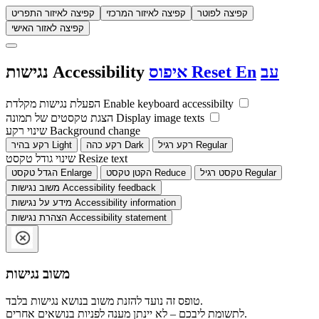
קפיצה לפוטר
קפיצה לאיזור המרכזי
קפיצה לאיזור התפריט
קפיצה לאזור האישי
עב
En
Reset
איפוס
Accessibility
נגישות
Enable keyboard accessibilty
הפעלת נגישות מקלדת
Display image texts
הצגת טקסטים של תמונה
Background change
שינוי רקע
Regular
רקע רגיל
Dark
רקע כהה
Light
רקע בהיר
Resize text
שינוי גודל טקסט
Regular
טקסט רגיל
Reduce
הקטן טקסט
Enlarge
הגדל טקסט
Accessibility feedback
משוב נגישות
Accessibility information
מידע על נגישות
Accessibility statement
הצהרת נגישות
משוב נגישות
טופס זה נועד להזנת משוב בנושא נגישות בלבד.
לתשומת ליבכם – לא יינתן מענה לפניות בנושאים אחרים.