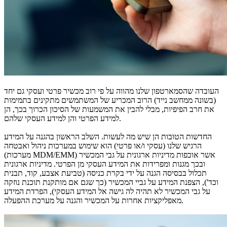
העובדה שהסמארטפון שלנו מהווה על פי רוב מכשיר פרטי ועסקי גם יחד
(בשונה ממחשב נייד) הרוב המכריע של המשתמשים מתקינים בתמימות
את חרב הפיפיות, מבלי להבין את המשמעות של הסיכון הכרוך בכך, הן
למידע הפרטי והן למידע העסקי שלהם.
החדשות הטובות הן שיש מה לעשות. השלב הראשון בהגנה על המידע
הרגיש שלנו (עסקי ו/או פרטי) הוא שימוש במערכות ניהול ואבטחה
(מערכות MDM/EMM) אשר אוכפות מדיניות ארגונית על גבי המכשיר
ובכך מגנות ומפרידות את המידע העסקי מן הפרטי. מדיניות ארגונית
תכלול בבסיסה הגנה על ידי בקרת כניסה (טביעת אצבע, קוד, תבנית
וכד'), הצפנת המידע על גביי המכשיר (כך שגם אם מותקנת תוכנת נוזקה
על גבי המכשיר לא תהיה לה גישה אל המידע העסקי), הפרדת המידע
מאפליקציות אחרות על המכשיר והגנה על מערכת ההפעלה.