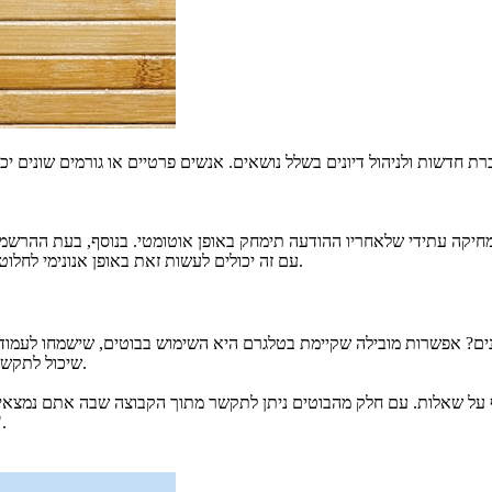
ת חדשות ולניהול דיונים בשלל נושאים. אנשים פרטיים או גורמים שונים י
 מחיקה עתידי שלאחריו ההודעה תימחק באופן אוטומטי. בנוסף, בעת ההרשמ
עם זה יכולים לעשות זאת באופן אנונימי לחלוטין, משום שהם אינם נדרשים לחשוף מספר טלפון או פרטים אישיים נוספים.
ם? אפשרות מובילה שקיימת בטלגרם היא השימוש בבוטים, שישמחו לעמוד 
שיכול לתקשר עם משתמשים אחרים באמצעות פקודות שהיוצרים שלו הגדירו לו מראש.
קיף על שאלות. עם חלק מהבוטים ניתן לתקשר מתוך הקבוצה שבה אתם נמצאי
ישירות. השיח