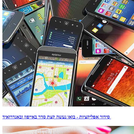
סידור אפליקציות - בואו נעשה קצת סדר באייפון ובאנדרואיד