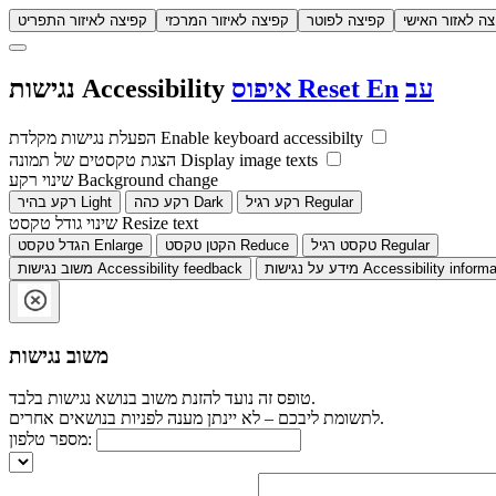
צה לאזור האישי
קפיצה לפוטר
קפיצה לאיזור המרכזי
קפיצה לאיזור התפריט
עב
En
Reset
איפוס
Accessibility
נגישות
Enable keyboard accessibilty
הפעלת נגישות מקלדת
Display image texts
הצגת טקסטים של תמונה
Background change
שינוי רקע
Regular
רקע רגיל
Dark
רקע כהה
Light
רקע בהיר
Resize text
שינוי גודל טקסט
Regular
טקסט רגיל
Reduce
הקטן טקסט
Enlarge
הגדל טקסט
Accessibility informa
מידע על נגישות
Accessibility feedback
משוב נגישות
משוב נגישות
טופס זה נועד להזנת משוב בנושא נגישות בלבד.
לתשומת ליבכם – לא יינתן מענה לפניות בנושאים אחרים.
מספר טלפון: