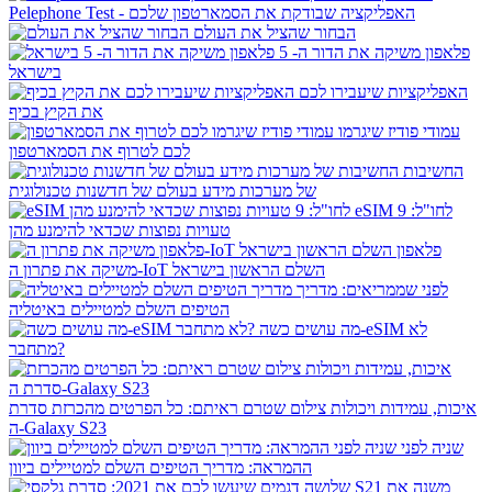
Pelephone Test - האפליקציה שבודקת את הסמארטפון שלכם
הבחור שהציל את העולם
פלאפון משיקה את הדור ה- 5
בישראל
האפליקציות שיעבירו לכם
את הקיץ בכיף
עמודי פודיז שיגרמו
לכם לטרוף את הסמארטפון
החשיבות
של מערכות מידע בעולם של חדשנות טכנולוגית
eSIM לחו"ל: 9
טעויות נפוצות שכדאי להימנע מהן
פלאפון
משיקה את פתרון ה-IoT השלם הראשון בישראל
לפני שממריאים: מדריך
הטיפים השלם למטיילים באיטליה
מה עושים כשה-eSIM לא
מתחבר?
איכות, עמידות ויכולות צילום שטרם ראיתם: כל הפרטים מהכרזת סדרת
ה-Galaxy S23
שניה לפני
ההמראה: מדריך הטיפים השלם למטיילים ביוון