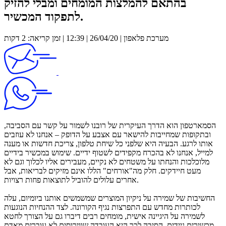
בהתאם להמלצות המומחים ומבלי להזיק
לתפקוד המכשיר.
מערכת פלאפון | 26/04/20 | 12:39 | זמן קריאה: 2 דקות
הסמארטפון הוא הדרך העיקרית של רובנו לשמור על קשר עם הסביבה,
ובתקופות שמחייבות להישאר עם אצבע על הדופק – אנחנו לא עוזבים
אותו לרגע. הבעיה היא שלפני כל שיחת טלפון, צריכת חדשות או מענה
למייל, אנחנו לא בהכרח מקפידים לשטוף ידיים. שימוש במכשיר בידיים
מלוכלכות והנחתו על משטחים לא נקיים, מעבירים אליו לכלוך וגם לא
מעט חיידקים. חלק מה"אורחים" הללו אינם מזיקים לבריאות, אבל
אחרים עלולים להוביל לתוצאות פחות רצויות.
החשיבות של שמירה על ניקיון המוצרים שמשמשים אותנו ביומיום, עלה
לכותרות מחדש עם התפרצות נגיף הקורונה. לצד ההנחיות הנוגעות
לשמירה על היגיינה אישית, מומחים רבים דיברו גם על הצורך לחטא
מכשירים ניידים. הסיבה לכך היא העובדה שווירוסים לא עוברים מאדם