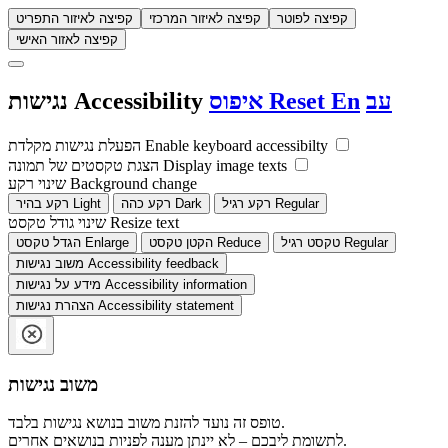
קפיצה לפוטר
קפיצה לאיזור המרכזי
קפיצה לאיזור התפריט
קפיצה לאזור האישי
עב
En
Reset
איפוס
Accessibility
נגישות
Enable keyboard accessibilty
הפעלת נגישות מקלדת
Display image texts
הצגת טקסטים של תמונה
Background change
שינוי רקע
Regular
רקע רגיל
Dark
רקע כהה
Light
רקע בהיר
Resize text
שינוי גודל טקסט
Regular
טקסט רגיל
Reduce
הקטן טקסט
Enlarge
הגדל טקסט
Accessibility feedback
משוב נגישות
Accessibility information
מידע על נגישות
Accessibility statement
הצהרת נגישות
משוב נגישות
טופס זה נועד להזנת משוב בנושא נגישות בלבד.
לתשומת ליבכם – לא יינתן מענה לפניות בנושאים אחרים.