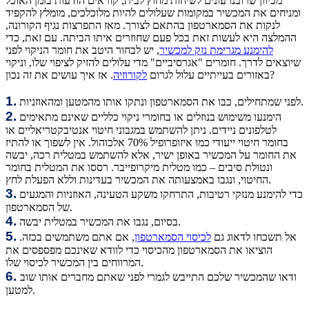
מכיוון שרובנו עונים לשיחות מחוץ לבית, קוראים הודעות בזמן האוכל
ומניחים את המכשיר במקומות שעלולים להיות מלוכלכים, מומלץ להקפיד
לנקות את הסמארטפון בהתאם לצורך. מאז התפרצות נגיף הקורונה,
ההמלצה היא לעשות זאת בכל פעם שחוזרים איתו הביתה. עם זאת, כדי
להימנע מגרימת נזק למכשיר
, יש לבחור היטב את חומר הניקוי לפני
שיוצאים לדרך. חומרים "אגרסיביים" מדי עלולים להזיק לציפוי שלו, וניקוי
. אז איך עושים את זה נכון?
באזורים בעייתיים עלול לגרום
לקורוזיה
1.
לפני שמתחילים, כבו את הסמארטפון ונתקו אותו מהמטען ומהאוזניות.
2.
הימנעו משימוש בנוזלים או בחומרי ניקוי כלליים שאינם מתאימים
לטלפונים ניידים. ניתן להשתמש במגבוני חיטוי אנטיבקטריאליים או
בחומר חיטוי ייעודי כמו איזופרופיל 70% אלכוהול. אין לשפוך או להתיז
את החומר על המכשיר באופן ישיר, אלא להשתמש במטלית רכה, יבשה
ונטולת סיבים – כמו מטלית מיקרופייבר. רססו את המטלית בחומר
החיטוי, ונגבו באמצעותה את המכשיר בעדינות וללא הפעלת לחץ.
3.
כדי להימנע מנזקי רטיבות, התרחקו משקע הטעינה, האוזניות והמגעים
של הסמארטפון.
4.
בסיום, נגבו את המכשיר במטלית יבשה.
5.
אל תשכחו לדאוג גם
לכיסוי הסמארטפון
, אם אתם משתמשים בכזה.
הוציאו את הסמארטפון מהכיסוי כדי לוודא שאינכם מפספסים את
המרווחים בין המכשיר לכיסוי שלו.
6.
ודאו שהמכשיר שלכם התייבש לגמרי לפני שאתם מחברים אותו שוב
למטען.