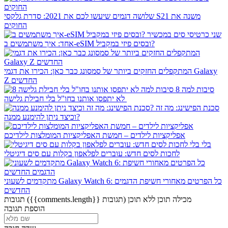
שלושה דגמים שיעשו לכם את 2021: סדרת גלקסי S21 משנה את
החוקים
שני כרטיסי סים במכשיר
אחד: איך משתמשים ב-eSIM ובסים פיזי במקביל?
המתקפלים החזקים ביותר של סמסונג כבר כאן: הכירו את דגמי Galaxy
Z החדשים
8 סיבות למה
לא יתפסו אותנו בחו"ל בלי חבילת גלישה
סכנת הפישינג: מה זה
וכיצד ניתן להימנע ממנה?
אפליקציות לילדים – חמשת האפליקציות המומלצות לילדיכם
בלי
לחכות לסים חדש: עוברים לפלאפון בקלות עם סים דיגיטלי
מתקדמים לשעוני Galaxy Watch 6: כל הפרטים מאחורי חשיפת הדגמים
החדשים
מכילה תוכן
ללא תוכן
({{comments.length}} תגובות)
תגובות
הוספת תגובה