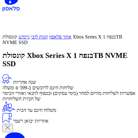
אתר פלאפון
חנות לובי
גיימינג
קונסולת Xbox Series X בנפח 1TB
NVME SSD
קונסולת Xbox Series X בנפח 1TB NVME
SSD
שנה אחריות
שליחות חינם לרוכשים ב-599 ₪ ומעלה
​אפשרות לשליחות מהיום למחר (בימי עסקים) ובכפוף לתנאי ואזורי הכיסוי
של חברת השליחויות
משלוח חינם עד הבית
אחריות יבואן רשמי