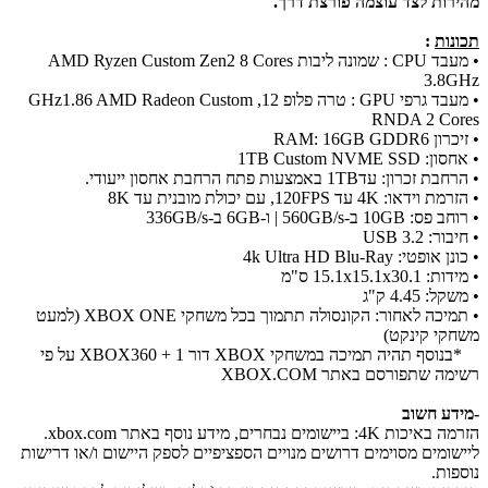
מהירות לצד עוצמה פורצת דרך.
תכונות
:
• מעבד CPU : שמונה ליבות AMD Ryzen Custom Zen2 8 Cores
3.8GHz
• מעבד גרפי GPU : טרה פלופ 12, GHz1.86 AMD Radeon Custom
RNDA 2 Cores
• זיכרון RAM: 16GB GDDR6
• אחסון: 1TB Custom NVME SSD
• הרחבת זכרון: עד1TB באמצעות פתח הרחבת אחסון ייעודי.
• הזרמת וידאו: 4K עד 120FPS, עם יכולת מובנית עד 8K
• רוחב פס: 10GB ב-560GB/s | ו-6GB ב-336GB/s
• חיבור: USB 3.2
• כונן אופטי: 4k Ultra HD Blu-Ray
• מידות: 15.1x15.1x30.1 ס"מ
• משקל: 4.45 ק"ג
• תמיכה לאחור: הקונסולה תתמוך בכל משחקי XBOX ONE (למעט
משחקי קינקט)
*בנוסף תהיה תמיכה במשחקי XBOX דור 1 + XBOX360 על פי
רשימה שתפורסם באתר XBOX.COM
-מידע חשוב
הזרמה באיכות 4K: ביישומים נבחרים, מידע נוסף באתר xbox.com.
ליישומים מסוימים דרושים מנויים הספציפיים לספק היישום ו/או דרישות
נוספות.