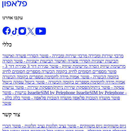
עקבו אחרנו
כללי
מרכזי שירות ומכירה
מרכזי שירות ומכירה - פוטר
הסדרי פשרה ואישור
תביעות ייצוגיות
הסדרי פשרה ואישור תביעות ייצוגיות - פוטר
הסרה
מרשימת שיווק
הסרה מרשימת שיווק - פוטר
סגירת דור 3
סגירת דור 3 -
פוטר
מספרים חסומים לחיוג בקומה הכשרה
מספרים חסומים לחיוג
בקומה הכשרה - פוטר
אמות מידה לחסימת מספרים בקומה הכשרה
אמות מידה לחסימת מספרים בקומה הכשרה - פוטר
ביטול עסקה
ביטול
עסקה - פוטר
ניתוק/הפסקת שירות
ניתוק/הפסקת שירות - פוטר
נגישות
IsraelieSIM by Pelephone -
IsraelieSIM by Pelephone
נגישות - פוטר
פוטר
מועדון הטבות פלאפון
מועדון הטבות פלאפון - פוטר
בלוג
בלוג -
פוטר
צור קשר
גיוס משווקים
גיוס משווקים - פוטר
נציב תלונות
נציב תלונות - פוטר
חברי