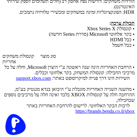
הורדות משחקים: דורשות נפח אחסון רב (חלים תשלומים לספק שירותי
האינטרנט).
HDR: הפונקציונליות זמינה במשחקים ומכשירי טלוויזיה נתמכים.
תכולת ערכה
:
• קונסולת Xbox Series X
• בקר אלחוטי Microsoft (סדרת Series חדשה)
• כבל HDMI
• כבל חשמל
סוג מוצר
קונסולת משחקים
אחריות
• הרחבת האחריות הינה שנה ראשונה ע"י היצרן Microsoft, וחלה על כל
מרכיבי החבילה: קונסולת המשחק, בקר אלחוטי וכבלים.
​ השירות הינו דרך פנייה למיקרוסופט באתר:
support.xbox.com
• מהשנה השנייה האחריות מוגבלת ע"י היבואן בנדא מגנטיק בע"מ,
ההרחבה חלה על קונסולות XBOX בלבד ואינה חלה על מרכיבים נוספים
שבחבילה,
לרבות הבקר האלחוטי. לרישום להרחבת האחריות באתר
https://brands.benda.co.il/xbox