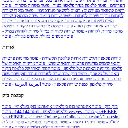
ההנהלה
חברי ההנהלה - פוטר
דברו איתנו בכל הערוצים
דברו איתנו בכל
הערוצים - פוטר
פלאפון בעיר
פלאפון בעיר - פוטר
משרות
משרות - פוטר
רוצים להשאר מעודכנים?
רוצים להשאר מעודכנים? - פוטר
מוקדי שירות
לקוחות
מוקדי שירות לקוחות - פוטר
שירות הזמנת שיחה מהמוקד
שירות
הזמנת שיחה מהמוקד - פוטר
מוקדי שירות- איתור וזימון תור
מוקדי
שירות- איתור וזימון תור - פוטר
רשימת מרכזי שירות לקוחות
רשימת
מרכזי שירות לקוחות - פוטר
שירות לקוחות במייל
שירות לקוחות במייל -
פוטר
סניפים באילת
סניפים באילת - פוטר
אודות
אודות פלאפון תקשורת
אודות פלאפון תקשורת - פוטר
מדיניות פרטיות
ותנאי שימוש
מדיניות פרטיות ותנאי שימוש - פוטר
מדיניות האיכות של
פלאפון
מדיניות האיכות של פלאפון - פוטר
הקוד האתי של פלאפון
הקוד
האתי של פלאפון - פוטר
חוק שכר שווה לעובדת ועובד
חוק שכר שווה
לעובדת ועובד - פוטר
אחריות תאגידית
אחריות תאגידית - פוטר
אמנת
שירות פלאפון
אמנת שירות פלאפון - פוטר
العربية
العربية - פוטר
קבוצת בזק
בזק
בזק - פוטר
אינטרנט בזק בינלאומי
אינטרנט בזק בינלאומי - פוטר
yes+FIBER
yes - פוטר
yes
144 - פוטר
פלאפון
פלאפון - פוטר
144
esim
esim לחו"ל
בזק Online - פוטר
בזק Online
yes+FIBER - פוטר
לחו"ל - פוטר
דיסני+
דיסני+ - פוטר
נטפליקס
נטפליקס - פוטר
חבילות
טלוויזיה וסיבים
חבילות טלוויזיה וסיבים - פוטר