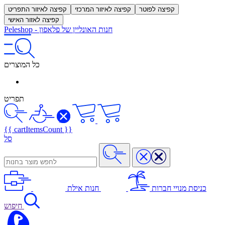
קפיצה לפוטר
קפיצה לאיזור המרכזי
קפיצה לאיזור התפריט
קפיצה לאזור האישי
חנות האונליין של פלאפון
-
Peleshop
כל המוצרים
תפריט
{{ cartItemsCount }}
סל
כניסת מנויי חברות
חנות אילת
חיפוש